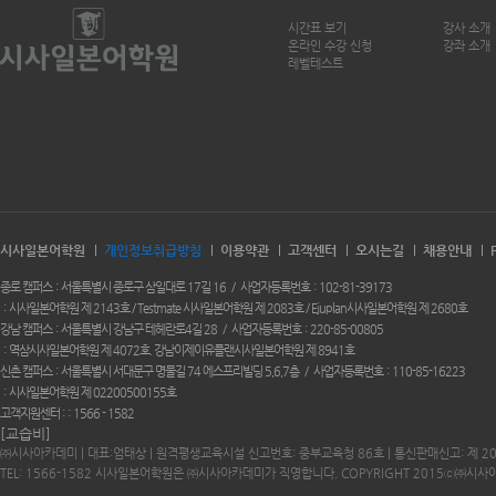
시간표 보기
강사 소개
온라인 수강 신청
강좌 소개
레벨테스트
시사일본어학원
개인정보취급방침
이용약관
고객센터
오시는길
채용안내
종로 캠퍼스
서울특별시 종로구 삼일대로 17길 16
사업자등록번호
102-81-39173
시사일본어학원 제 2143호 / Testmate 시사일본어학원 제 2083호 / Ejuplan시사일본어학원 제 2680호
강남 캠퍼스
서울특별시 강남구 테헤란로4길 28
사업자등록번호
220-85-00805
역삼시사일본어학원 제 4072호. 강남이제이유플랜시사일본어학원 제 8941호
신촌 캠퍼스
서울특별시 서대문구 명물길 74 에스프리빌딩 5,6,7층
사업자등록번호
110-85-16223
시사일본어학원 제 02200500155호
고객지원센터 :
1566 - 1582
[교습비]
㈜시사아카데미 | 대표:엄태상 | 원격평생교육시설 신고번호: 중부교육청 86호 | 통신판매신고: 제 2
TEL: 1566-1582 시사일본어학원은 ㈜시사아카데미가 직영합니다. COPYRIGHT 2015ⓒ㈜시사아카데