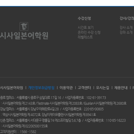
수강신청
강사/강
시간표 보기
강사 소개
온라인 수강 신청
강좌 소개
레벨테스트
시사일본어학원
개인정보취급방침
이용약관
고객센터
오시는길
채용안내
종로 캠퍼스
서울특별시 종로구 삼일대로 17길 16
사업자등록번호
102-81-39173
시사일본어학원 제 2143호 / Testmate 시사일본어학원 제 2083호 / Ejuplan시사일본어학원 제 2680호
강남 캠퍼스
서울특별시 강남구 테헤란로4길 28
사업자등록번호
220-85-00805
역삼시사일본어학원 제 4072호. 강남이제이유플랜시사일본어학원 제 8941호
신촌 캠퍼스
서울특별시 서대문구 명물길 74 에스프리빌딩 5,6,7층
사업자등록번호
110-85-16223
시사일본어학원 제 02200500155호
고객지원센터 :
1566 - 1582