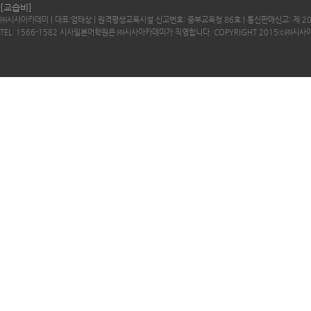
[교습비]
㈜시사아카데미 | 대표:엄태상 | 원격평생교육시설 신고번호: 중부교육청 86호 | 통신판매신고: 제 2
TEL: 1566-1582 시사일본어학원은 ㈜시사아카데미가 직영합니다. COPYRIGHT 2015ⓒ㈜시사아카데