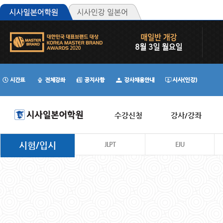
수강신청
강사/강좌
시험/입시
JLPT
EJU