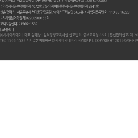
강남 캠퍼스
서울특별시 강남구 테헤란로4길 28
사업자등록번호
220-85-00805
역삼시사일본어학원 제 4072호. 강남이제이유플랜시사일본어학원 제 8941호
신촌 캠퍼스
서울특별시 서대문구 명물길 74 에스프리빌딩 5,6,7층
사업자등록번호
110-85-16223
시사일본어학원 제 02200500155호
고객지원센터 :
1566 - 1582
[교습비]
㈜시사아카데미 | 대표:엄태상 | 원격평생교육시설 신고번호: 중부교육청 86호 | 통신판매신고: 제 2
TEL: 1566-1582 시사일본어학원은 ㈜시사아카데미가 직영합니다. COPYRIGHT 2015ⓒ㈜시사아카데