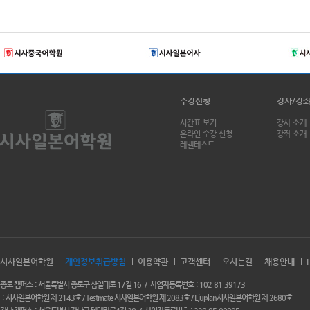
수강신청
강사/강
시간표 보기
강사 소개
온라인 수강 신청
강좌 소개
레벨테스트
시사일본어학원
개인정보취급방침
이용약관
고객센터
오시는길
채용안내
종로 캠퍼스
서울특별시 종로구 삼일대로 17길 16
사업자등록번호
102-81-39173
시사일본어학원 제 2143호 / Testmate 시사일본어학원 제 2083호 / Ejuplan시사일본어학원 제 2680호