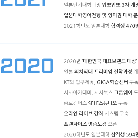
2021
일본단기대학과정
입뽀입뽀 3차 개
일본대학영어전형 및 영미권 대학 
2021학년도 일본대학
합격생 470
2020
2020년
‘대한민국 대표브랜드 대상’
일본
의치약대 프리미엄 진학과정
개
KT와 업무제휴,
GIGA학습센터
구
시사아카데미, 시사북스
그룹웨어
도
종로캠퍼스
SELF스튜디오
구축
온라인 라이브 강좌
시스템 구축
프랜차이즈 영종도점
오픈
2020학년도 일본대학
합격생 594