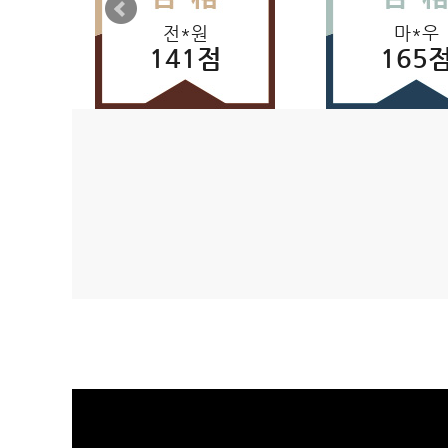
전*원
마*우
141점
165