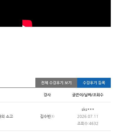
전체 수강후기 보기
수강후기 등록
강사
글쓴이/날짜/조회수
sks***
자의 소고
김수빈①
2026.07.11
조회수:4632