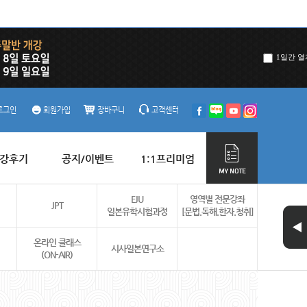
1일간 열
로그인
회원가입
장바구니
고객센터
강후기
공지/이벤트
1:1프리미엄
EJU
영역별 전문강좌
JPT
일본유학시험과정
[문법.독해.한자.청취]
온라인 클래스
시사일본연구소
(ON-AIR)