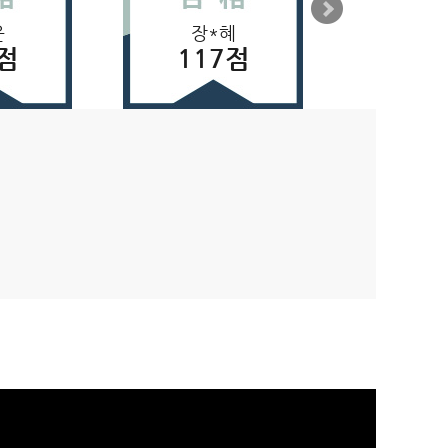
윤
장*혜
김
점
117점
18