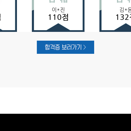
이*진
김*
점
110점
132