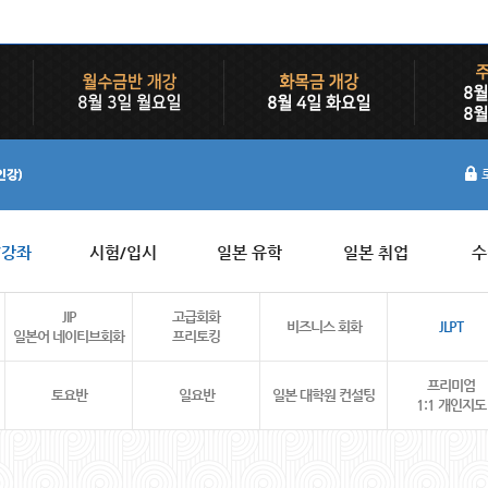
/강좌
시험/입시
일본 유학
일본 취업
수
JIP
고급회화
비즈니스 회화
JLPT
일본어 네이티브회화
프리토킹
프리미엄
토요반
일요반
일본 대학원 컨설팅
1:1 개인지도