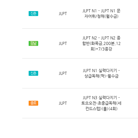
JLPT N1 - JLPT N1 문
JLPT
신촌
자어휘/청해(월수금)
JLPT N2 - JLPT N2 종
JLPT
합반(화목금,200분,12
강남
회)*7/3종강
JLPT N1 실력다지기 -
JLPT
신촌
상급독해(짝)-월수금
JLPT N3 실력다지기 -
JLPT
토요오전-초중급독해(세
종로
컨드스텝)(홀)(4회)