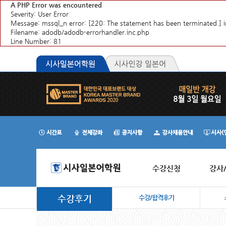
A PHP Error was encountered
Severity: User Error
Message: mssql_n error: [220: The statement has been terminate
Filename: adodb/adodb-errorhandler.inc.php
Line Number: 81
수강신청
강사
수강후기
수강/합격후기