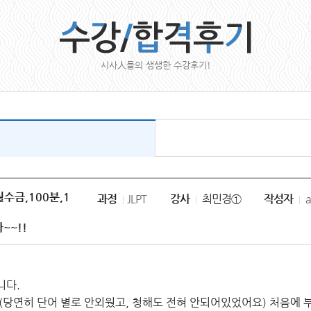
시사人들의 생생한 수강후기!
(월수금,100분,1
과정
JLPT
강사
최민경①
작성자
a
~~!!
니다.
 (당연히 단어 별로 안외웠고, 청해도 전혀 안되어있었어요) 처음에