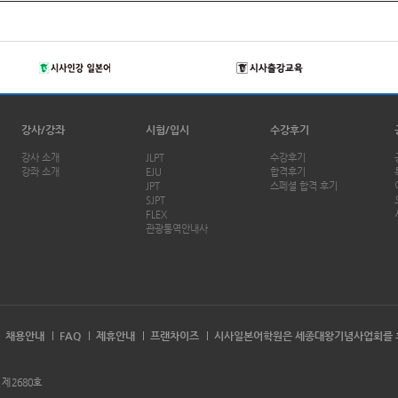
강사/강좌
시험/입시
수강후기
강사 소개
JLPT
수강후기
강좌 소개
EJU
합격후기
JPT
스페셜 합격 후기
SJPT
FLEX
관광통역안내사
채용안내
FAQ
제휴안내
프랜차이즈
시사일본어학원은 세종대왕기념사업회를 
 제 2680호