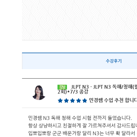
수강후기
JLPT N3 - JLPT N3 독해/청해
강남
2회)*7/3 종강
민경쌤 수업 추천 합니다
민경쌤 N3 독해 청해 수업 시험 전까지 들었습니다.
항상 상냥하시고 친절하게 잘 가르쳐주셔서 감사드립
입뽀입뽀랑 군군 배운거랑 달리 N3는 너무 확 달라서