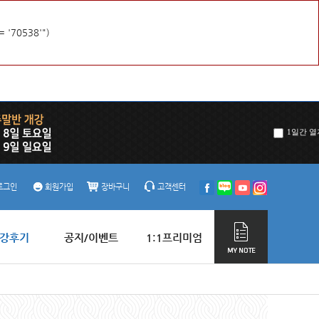
= '70538'")
1일간 열
로그인
회원가입
장바구니
고객센터
강후기
공지/이벤트
1:1프리미엄