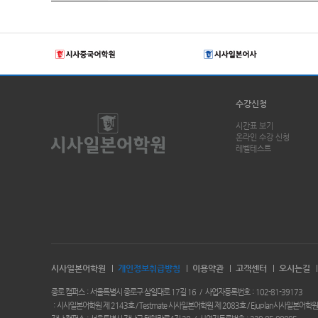
수강신청
시간표 보기
온라인 수강 신청
레벨테스트
시사일본어학원
개인정보취급방침
이용약관
고객센터
오시는길
종로 캠퍼스
서울특별시 종로구 삼일대로 17길 16
사업자등록번호
102-81-39173
시사일본어학원 제 2143호 / Testmate 시사일본어학원 제 2083호 / Ejuplan시사일본어학원