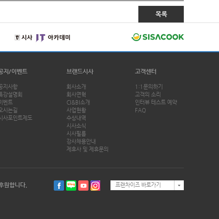
목록
공지/이벤트
브랜드시사
고객센터
공지사항
회사소개
1:1문의하기
특강설명회
회사연혁
고객의 소리
이벤트
CI&BI소개
인터뷰 테스트 예약
오시는길
사업현황
FAQ
시사포인트제도
수상내역
시사소식
시사필름
강사채용안내
제휴사 및 제휴문의
후원합니다.
프랜차이즈 바로가기