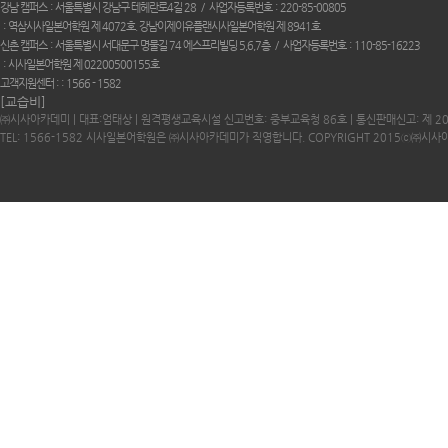
강남 캠퍼스
서울특별시 강남구 테헤란로4길 28
사업자등록번호
220-85-00805
역삼시사일본어학원 제 4072호. 강남이제이유플랜시사일본어학원 제 8941호
신촌 캠퍼스
서울특별시 서대문구 명물길 74 에스프리빌딩 5,6,7층
사업자등록번호
110-85-16223
시사일본어학원 제 02200500155호
고객지원센터 :
1566 - 1582
[교습비]
㈜시사아카데미 | 대표:엄태상 | 원격평생교육시설 신고번호: 중부교육청 86호 | 통신판매신고: 제 2
TEL: 1566-1582 시사일본어학원은 ㈜시사아카데미가 직영합니다. COPYRIGHT 2015ⓒ㈜시사아카데