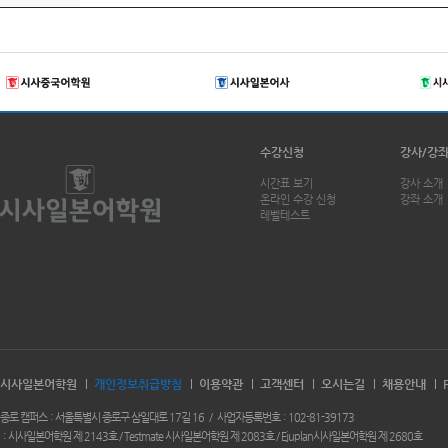
수강신청
강사/강
시간표 보기
강사 소개
온라인 수강 신청
강좌 소개
레벨테스트
시사일본어학원
개인정보취급방침
이용약관
고객센터
오시는길
채용안내
종로 캠퍼스
서울특별시 종로구 삼일대로 17길 16
사업자등록번호
102-81-39173
시사일본어학원 제 2143호 / Testmate 시사일본어학원 제 2083호 / Ejuplan시사일본어학원 제 2680호