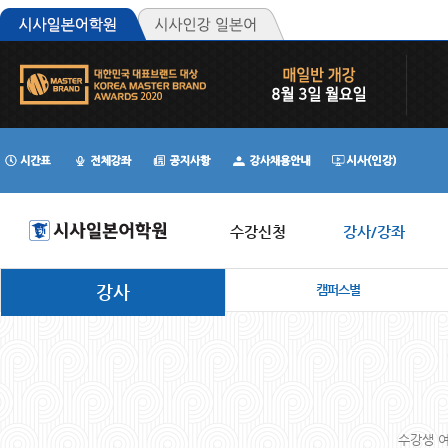
수강신청
강사/강좌
강사
캠퍼스별
수강생 