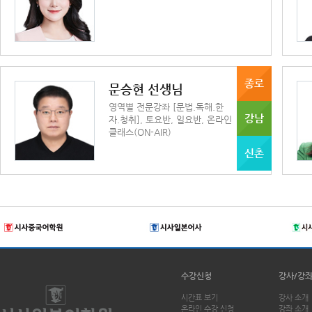
종로
문승현 선생님
영역별 전문강좌 [문법.독해.한
강남
자.청취], 토요반, 일요반, 온라인
클래스(ON-AIR)
신촌
수강신청
강사/강
시간표 보기
강사 소개
온라인 수강 신청
강좌 소개