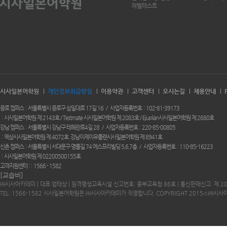
레벨테스트
시사일본어학원
개인정보취급방침
이용약관
고객센터
오시는길
채용안내
종로 캠퍼스
서울특별시 종로구 삼일대로 17길 16
사업자등록번호
102-81-39173
시사일본어학원 제 2143호 / Testmate 시사일본어학원 제 2083호 / Ejuplan시사일본어학원 제 2680호
강남 캠퍼스
서울특별시 강남구 테헤란로4길 28
사업자등록번호
220-85-00805
역삼시사일본어학원 제 4072호. 강남이제이유플랜시사일본어학원 제 8941호
신촌 캠퍼스
서울특별시 서대문구 명물길 74 에스프리빌딩 5,6,7층
사업자등록번호
110-85-16223
시사일본어학원 제 02200500155호
고객지원센터 :
1566 - 1582
[교습비]
㈜시사아카데미 | 대표:엄태상 | 원격평생교육시설 신고번호: 중부교육청 86호 | 통신판매신고: 제 2
TEL: 1566-1582 시사일본어학원은 ㈜시사아카데미가 직영합니다. COPYRIGHT 2015ⓒ㈜시사아카데