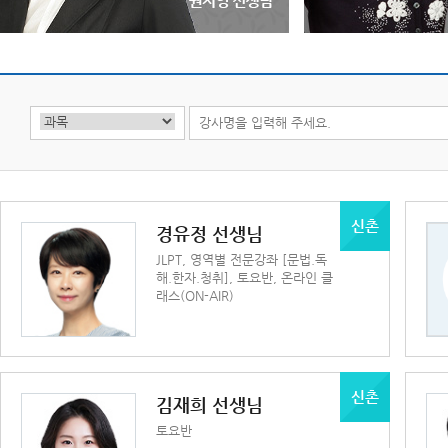
신촌
경유정 선생님
JLPT, 영역별 전문강좌 [문법.독
해.한자.청취], 토요반, 온라인 클
래스(ON-AIR)
신촌
김재희 선생님
토요반