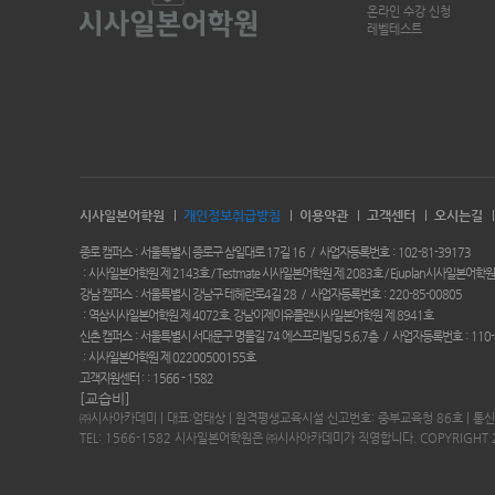
온라인 수강 신청
레벨테스트
시사일본어학원
개인정보취급방침
이용약관
고객센터
오시는길
종로 캠퍼스
서울특별시 종로구 삼일대로 17길 16
사업자등록번호
102-81-39173
시사일본어학원 제 2143호 / Testmate 시사일본어학원 제 2083호 / Ejuplan시사일본어학원
강남 캠퍼스
서울특별시 강남구 테헤란로4길 28
사업자등록번호
220-85-00805
역삼시사일본어학원 제 4072호. 강남이제이유플랜시사일본어학원 제 8941호
신촌 캠퍼스
서울특별시 서대문구 명물길 74 에스프리빌딩 5,6,7층
사업자등록번호
110-
시사일본어학원 제 02200500155호
고객지원센터 :
1566 - 1582
[교습비]
㈜시사아카데미 | 대표:엄태상 | 원격평생교육시설 신고번호: 중부교육청 86호 | 통신
TEL: 1566-1582 시사일본어학원은 ㈜시사아카데미가 직영합니다. COPYRIGHT 2