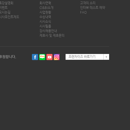
특강설명회
회사연혁
고객의 소리
이벤트
CI&BI소개
인터뷰 테스트 예약
오시는길
사업현황
FAQ
시사포인트제도
수상내역
시사소식
시사필름
강사채용안내
제휴사 및 제휴문의
후원합니다.
프랜차이즈 바로가기