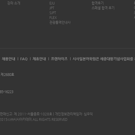
강좌 소개
EJU
합격후기
JPT
스페셜 합격 후기
SJPT
FLEX
관광통역안내사
채용안내
FAQ
제휴안내
프랜차이즈
시사일본어학원은 세종대왕기념사업회를 
 제 2680호
85-16223
판매신고: 제 2011-서울종로-1028호 | 개인정보관리책임자: 심우익
015ⓒ㈜시사아카데미.ALL RIGHTS RESERVED