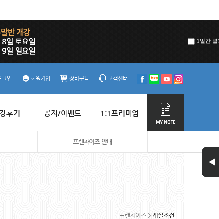
1일간 열
로그인
회원가입
장바구니
고객센터
강후기
공지/이벤트
1:1프리미엄
프랜차이즈 안내
프랜차이즈 >
개설조건