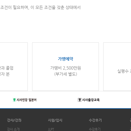
의 조건이 필요하며, 이 모든 조건을 갖춘 상태에서
가맹예약
학과 졸업
가맹비 2,500만원
실평수 
정자 분
(부가세 별도)
강사/강좌
시험/입시
수강후기
강사 소개
JLPT
수강후기