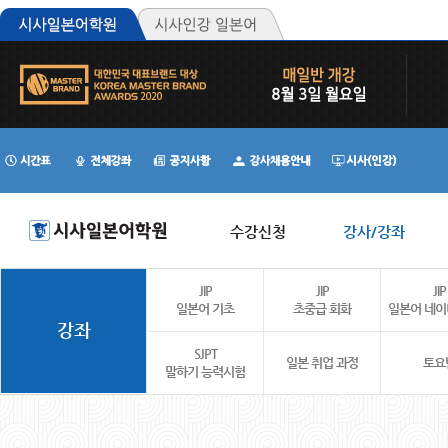
수강신청
강사/강좌
JIP
JIP
JIP
일본어 기초
초중급 회화
일본어 네
강좌
SJPT
일본 취업 과정
토요
말하기 능력시험