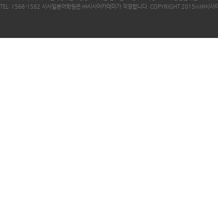
TEL: 1566-1582 시사일본어학원은 ㈜시사아카데미가 직영합니다. COPYRIGHT 2015ⓒ㈜시사아카데