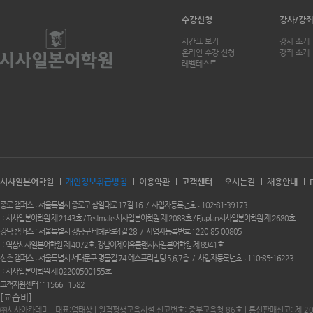
수강신청
강사/강
시간표 보기
강사 소개
온라인 수강 신청
강좌 소개
레벨테스트
시사일본어학원
개인정보취급방침
이용약관
고객센터
오시는길
채용안내
종로 캠퍼스
서울특별시 종로구 삼일대로 17길 16
사업자등록번호
102-81-39173
시사일본어학원 제 2143호 / Testmate 시사일본어학원 제 2083호 / Ejuplan시사일본어학원 제 2680호
강남 캠퍼스
서울특별시 강남구 테헤란로4길 28
사업자등록번호
220-85-00805
역삼시사일본어학원 제 4072호. 강남이제이유플랜시사일본어학원 제 8941호
신촌 캠퍼스
서울특별시 서대문구 명물길 74 에스프리빌딩 5,6,7층
사업자등록번호
110-85-16223
시사일본어학원 제 02200500155호
고객지원센터 :
1566 - 1582
[교습비]
㈜시사아카데미 | 대표:엄태상 | 원격평생교육시설 신고번호: 중부교육청 86호 | 통신판매신고: 제 2