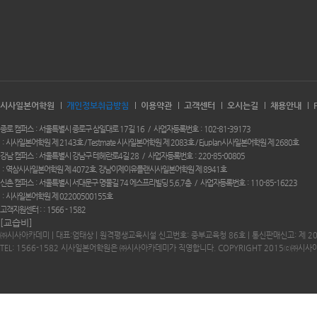
시사일본어학원
개인정보취급방침
이용약관
고객센터
오시는길
채용안내
종로 캠퍼스
서울특별시 종로구 삼일대로 17길 16
사업자등록번호
102-81-39173
시사일본어학원 제 2143호 / Testmate 시사일본어학원 제 2083호 / Ejuplan시사일본어학원 제 2680호
강남 캠퍼스
서울특별시 강남구 테헤란로4길 28
사업자등록번호
220-85-00805
역삼시사일본어학원 제 4072호. 강남이제이유플랜시사일본어학원 제 8941호
신촌 캠퍼스
서울특별시 서대문구 명물길 74 에스프리빌딩 5,6,7층
사업자등록번호
110-85-16223
시사일본어학원 제 02200500155호
고객지원센터 :
1566 - 1582
[교습비]
㈜시사아카데미 | 대표:엄태상 | 원격평생교육시설 신고번호: 중부교육청 86호 | 통신판매신고: 제 2
TEL: 1566-1582 시사일본어학원은 ㈜시사아카데미가 직영합니다. COPYRIGHT 2015ⓒ㈜시사아카데