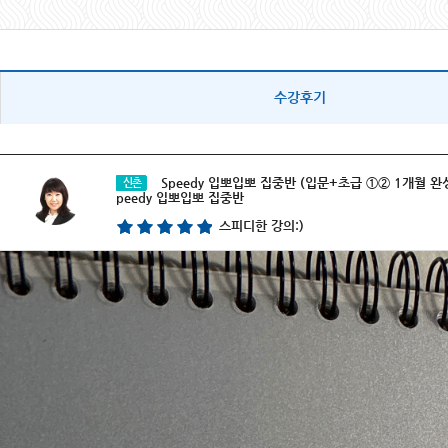
수강후기
Speedy 입뽀입뽀 집중반 (입문+초급 ①② 1개월 완성)
신촌
peedy 입뽀입뽀 집중반
스피디한 강의:)