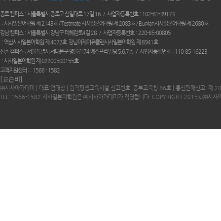
종로 캠퍼스
서울특별시 종로구 삼일대로 17길 16
사업자등록번호
102-81-39173
시사일본어학원 제 2143호 / Testmate 시사일본어학원 제 2083호 / Ejuplan시사일본어학원 제 2680호
강남 캠퍼스
서울특별시 강남구 테헤란로4길 28
사업자등록번호
220-85-00805
역삼시사일본어학원 제 4072호. 강남이제이유플랜시사일본어학원 제 8941호
신촌 캠퍼스
서울특별시 서대문구 명물길 74 에스프리빌딩 5,6,7층
사업자등록번호
110-85-16223
시사일본어학원 제 02200500155호
고객지원센터 :
1566 - 1582
[교습비]
㈜시사아카데미 | 대표:엄태상 | 원격평생교육시설 신고번호: 중부교육청 86호 | 통신판매신고: 제 2
TEL: 1566-1582 시사일본어학원은 ㈜시사아카데미가 직영합니다. COPYRIGHT 2015ⓒ㈜시사아카데