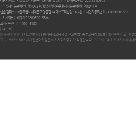
강남 캠퍼스
서울특별시 강남구 테헤란로4길 28
사업자등록번호
220-85-00805
역삼시사일본어학원 제 4072호. 강남이제이유플랜시사일본어학원 제 8941호
신촌 캠퍼스
서울특별시 서대문구 명물길 74 에스프리빌딩 5,6,7층
사업자등록번호
110-85-16223
시사일본어학원 제 02200500155호
고객지원센터 :
1566 - 1582
[교습비]
㈜시사아카데미 | 대표:엄태상 | 원격평생교육시설 신고번호: 중부교육청 86호 | 통신판매신고: 제 2
TEL: 1566-1582 시사일본어학원은 ㈜시사아카데미가 직영합니다. COPYRIGHT 2015ⓒ㈜시사아카데