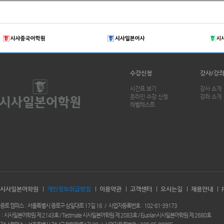
수강신청
강사/강
시간표 보기
강사 소개
온라인 수강 신청
강좌 소개
레벨테스트
시사일본어학원
개인정보취급방침
이용약관
고객센터
오시는길
채용안내
종로 캠퍼스
서울특별시 종로구 삼일대로 17길 16
사업자등록번호
102-81-39173
시사일본어학원 제 2143호 / Testmate 시사일본어학원 제 2083호 / Ejuplan시사일본어학원 제 2680호