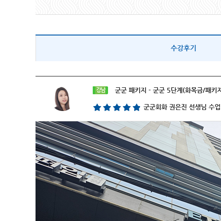
수강후기
군군 패키지 - 군군 5단계(화목금/패키지
강남
군군회화 권은진 선생님 수업