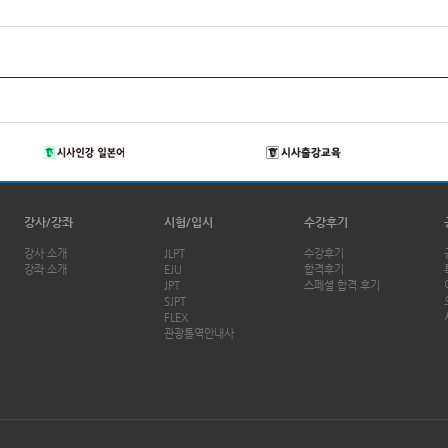
강사/강좌
시험/입시
수강후기
강사 소개
JLPT
수강후기
강좌 소개
EJU
합격후기
JPT
스페셜 합격 후기
SJPT
FLEX
관광통역안내사