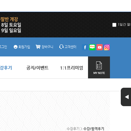
1일간 열
로그인
회원가입
장바구니
고객센터
강후기
공지/이벤트
1:1프리미엄
수강후기 >
수강/합격후기