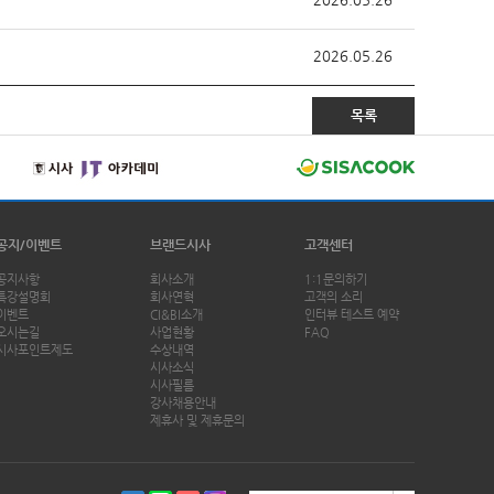
2026.05.26
목록
공지/이벤트
브랜드시사
고객센터
공지사항
회사소개
1:1문의하기
특강설명회
회사연혁
고객의 소리
이벤트
CI&BI소개
인터뷰 테스트 예약
오시는길
사업현황
FAQ
시사포인트제도
수상내역
시사소식
시사필름
강사채용안내
제휴사 및 제휴문의