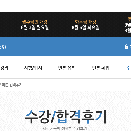
/강좌
시험/입시
일본 유학
일본 취업
수
스페셜 합격후기
시사人들의 생생한 수강후기!