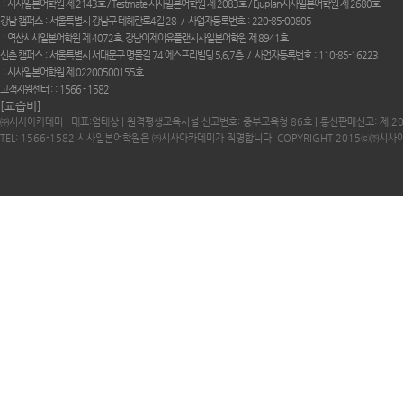
시사일본어학원 제 2143호 / Testmate 시사일본어학원 제 2083호 / Ejuplan시사일본어학원 제 2680호
강남 캠퍼스
서울특별시 강남구 테헤란로4길 28
사업자등록번호
220-85-00805
역삼시사일본어학원 제 4072호. 강남이제이유플랜시사일본어학원 제 8941호
신촌 캠퍼스
서울특별시 서대문구 명물길 74 에스프리빌딩 5,6,7층
사업자등록번호
110-85-16223
시사일본어학원 제 02200500155호
고객지원센터 :
1566 - 1582
[교습비]
㈜시사아카데미 | 대표:엄태상 | 원격평생교육시설 신고번호: 중부교육청 86호 | 통신판매신고: 제 2
TEL: 1566-1582 시사일본어학원은 ㈜시사아카데미가 직영합니다. COPYRIGHT 2015ⓒ㈜시사아카데