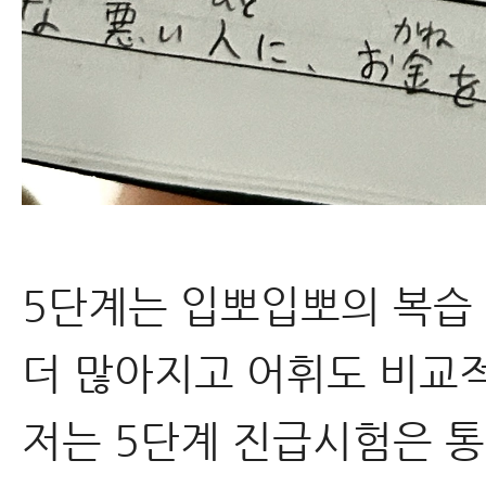
5단계는 입뽀입뽀의 복습
더 많아지고 어휘도 비교
저는 5단계 ​진급시험은 통