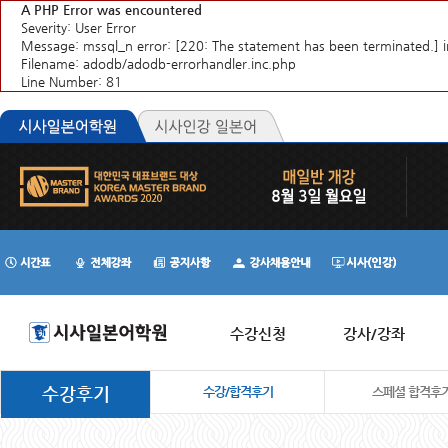
A PHP Error was encountered
Severity: User Error
Message: mssql_n error: [220: The statement has been terminate
Filename: adodb/adodb-errorhandler.inc.php
Line Number: 81
수강신청
강사/강좌
수강후기
수강/합격후기
스페셜 합격후