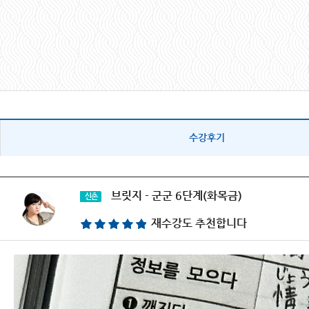
수강후기
브릿지 - 군군 6단계(화목금)
신촌
재수강도 추천합니다