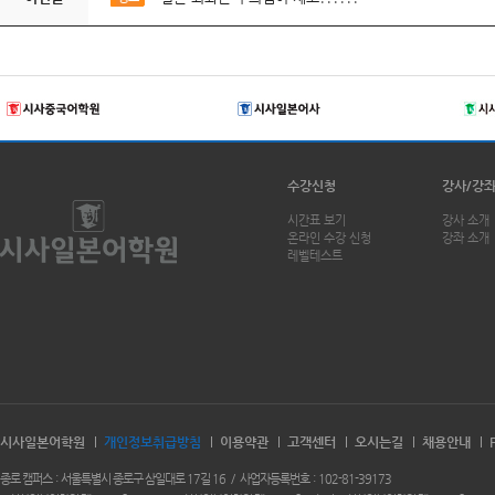
수강신청
강사/강
시간표 보기
강사 소개
온라인 수강 신청
강좌 소개
레벨테스트
시사일본어학원
개인정보취급방침
이용약관
고객센터
오시는길
채용안내
종로 캠퍼스
서울특별시 종로구 삼일대로 17길 16
사업자등록번호
102-81-39173