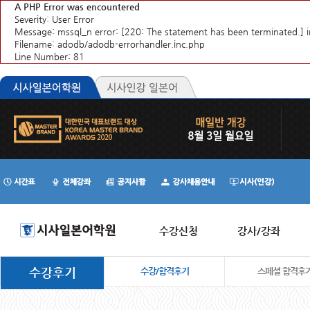
A PHP Error was encountered
Severity: User Error
Message: mssql_n error: [220: The statement has been terminate
Filename: adodb/adodb-errorhandler.inc.php
Line Number: 81
수강신청
강사/강좌
수강후기
수강/합격후기
스페셜 합격후