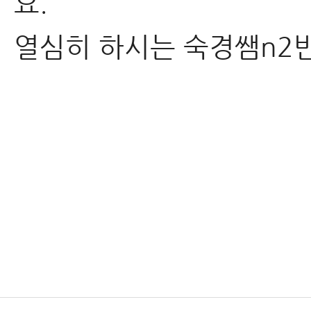
요.
열심히 하시는 숙경쌤n2