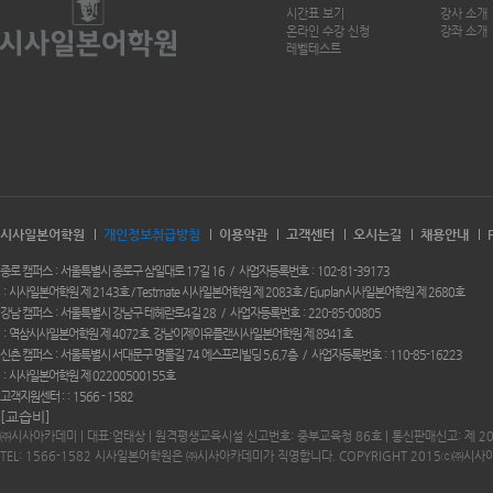
시간표 보기
강사 소개
온라인 수강 신청
강좌 소개
레벨테스트
시사일본어학원
개인정보취급방침
이용약관
고객센터
오시는길
채용안내
종로 캠퍼스
서울특별시 종로구 삼일대로 17길 16
사업자등록번호
102-81-39173
시사일본어학원 제 2143호 / Testmate 시사일본어학원 제 2083호 / Ejuplan시사일본어학원 제 2680호
강남 캠퍼스
서울특별시 강남구 테헤란로4길 28
사업자등록번호
220-85-00805
역삼시사일본어학원 제 4072호. 강남이제이유플랜시사일본어학원 제 8941호
신촌 캠퍼스
서울특별시 서대문구 명물길 74 에스프리빌딩 5,6,7층
사업자등록번호
110-85-16223
시사일본어학원 제 02200500155호
고객지원센터 :
1566 - 1582
[교습비]
㈜시사아카데미 | 대표:엄태상 | 원격평생교육시설 신고번호: 중부교육청 86호 | 통신판매신고: 제 2
TEL: 1566-1582 시사일본어학원은 ㈜시사아카데미가 직영합니다. COPYRIGHT 2015ⓒ㈜시사아카데