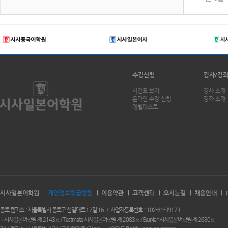
수강신청
강사/강
시간표 보기
강사 소개
온라인 수강 신청
강좌 소개
레벨테스트
시사일본어학원
개인정보취급방침
이용약관
고객센터
오시는길
채용안내
종로 캠퍼스
서울특별시 종로구 삼일대로 17길 16
사업자등록번호
102-81-39173
시사일본어학원 제 2143호 / Testmate 시사일본어학원 제 2083호 / Ejuplan시사일본어학원 제 2680호