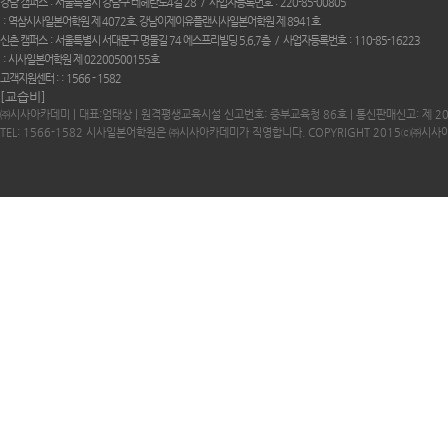
강남 캠퍼스
서울특별시 강남구 테헤란로4길 28
사업자등록번호
220-85-00805
역삼시사일본어학원 제 4072호. 강남이제이유플랜시사일본어학원 제 8941호
신촌 캠퍼스
서울특별시 서대문구 명물길 74 에스프리빌딩 5,6,7층
사업자등록번호
110-85-16223
시사일본어학원 제 02200500155호
고객지원센터 :
1566 - 1582
[교습비]
㈜시사아카데미 | 대표:엄태상 | 원격평생교육시설 신고번호: 중부교육청 86호 | 통신판매신고: 제 2
TEL: 1566-1582 시사일본어학원은 ㈜시사아카데미가 직영합니다. COPYRIGHT 2015ⓒ㈜시사아카데