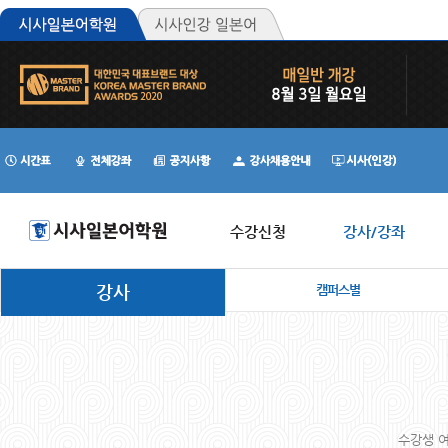
수강신청
강사/강좌
강사
캠퍼스별
수강생 