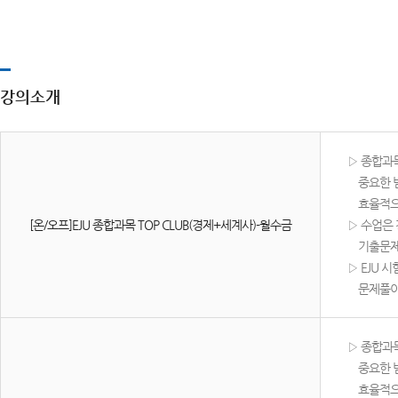
강의소개
​▷ 종합과
중요한 범
효율적으로
[온/오프]EJU 종합과목 TOP CLUB(경제+세계사)-월수금
▷ 수업은 
기출문제유
▷ EJU 
문제풀이와
​▷ 종합과
중요한 범
효율적으로