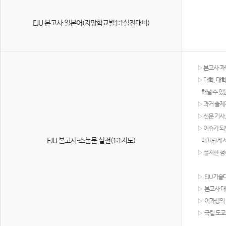
EJU 본고사 일본어(지망학교별1:1실전대비)
▷
본고사 과
▷
대학, 대
해낼 수 있
▷
과거 출제
▷
신문 기사
▷
이슈가 되
EJU 본고사-소논문 실전(1:1지도)
매끄럽게 서
▷
철저한 첨
▷
​ EJU기
▷
​ 본고사
▷
​ 이과생의
▷
​ 국립 