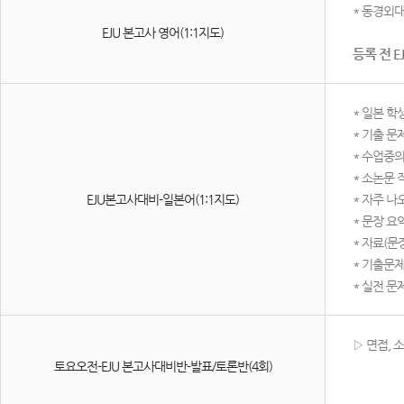
*​ 동경
EJU 본고사 영어(1:1지도)
등록 전 EJ
* 일본 학
* 기출 문
* 수업중의
* 소논문 
EJU본고사대비-일본어(1:1지도)
* 자주 나
* 문장 요
* 자료(문
* 기출문제
* 실전 문
▷ 면접,
토요오전-EJU 본고사대비반-발표/토론반(4회)