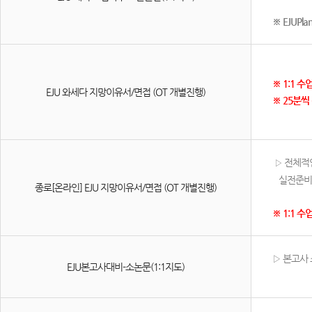
※ EJUPl
※ 1:1 
EJU 와세다 지망이유서/면접 (OT 개별진행)
※ 25분씩
전체적인
▷
실전준비에
종로[온라인] EJU 지망이유서/면접 (OT 개별진행)
※ 1:1 수
▷ 본고사
EJU본고사대비-소논문(1:1지도)