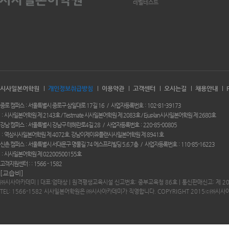
레벨테스트
시사일본어학원
개인정보취급방침
이용약관
고객센터
오시는길
채용안내
종로 캠퍼스
서울특별시 종로구 삼일대로 17길 16
사업자등록번호
102-81-39173
시사일본어학원 제 2143호 / Testmate 시사일본어학원 제 2083호 / Ejuplan시사일본어학원 제 2680호
강남 캠퍼스
서울특별시 강남구 테헤란로4길 28
사업자등록번호
220-85-00805
역삼시사일본어학원 제 4072호. 강남이제이유플랜시사일본어학원 제 8941호
신촌 캠퍼스
서울특별시 서대문구 명물길 74 에스프리빌딩 5,6,7층
사업자등록번호
110-85-16223
시사일본어학원 제 02200500155호
고객지원센터 :
1566 - 1582
[교습비]
㈜시사아카데미 | 대표:엄태상 | 원격평생교육시설 신고번호: 중부교육청 86호 | 통신판매신고: 제 2
TEL: 1566-1582 시사일본어학원은 ㈜시사아카데미가 직영합니다. COPYRIGHT 2015ⓒ㈜시사아카데