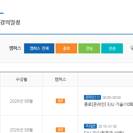
강의일정
캠퍼스
캠퍼스 전체
종로
강남
신촌
수강월
캠퍼스
온라인(1:1)
00:00~00:00
2026년 08월
종로
종로[온라인] EJU 기술(10
주3일반
20:10~21:50
2026년 08월
종로
EJU 기술(화목금,10회)