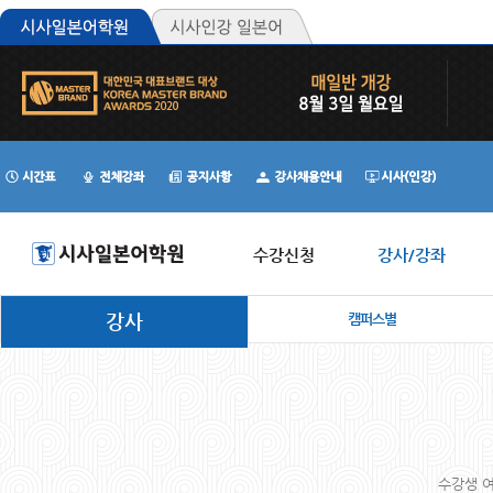
수강신청
강사/강좌
강사
캠퍼스별
수강생 