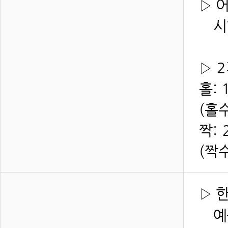
▷ 
시험
▷
2
홀: 
(홀
짝: 
(짝
▷ 
예