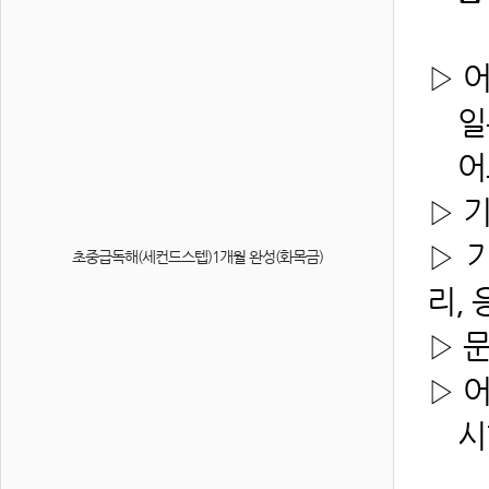
▷ 
일본
어느
▷ 
▷ 
초중급독해(세컨드스텝)1개월 완성(화목금)
리, 
▷ 
▷ 
시험