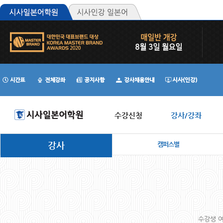
수강신청
강사/강좌
강사
캠퍼스별
수강생 