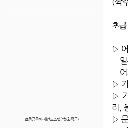
(짝
초급
▷ 
일본
어느
▷ 
▷ 
리, 
▷ 
초중급독해-세컨드스텝(짝)(화목금)