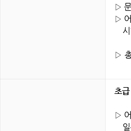
▷ 
▷ 
시험
▷
총
초급
▷ 
일본