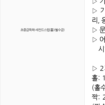
▷ 
▷ 
리, 
▷ 
초중급독해-세컨드스텝(홀)(월수금)
▷ 
시험
▷
2
홀: 
(홀
짝: 