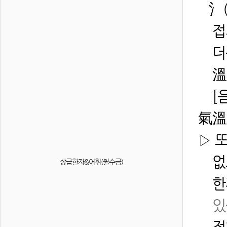
氵(
접시
더운
溫(
[음독
氣溫
▷ 
없느
상급한자&어휘(월수금)
한자
있
정확