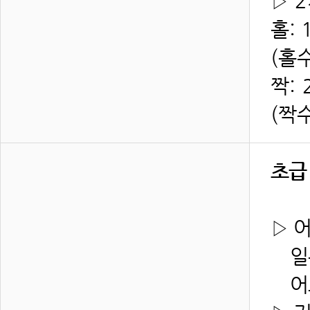
▷
2
홀: 
(홀
짝: 
(짝
초급
▷ 
일본
어느