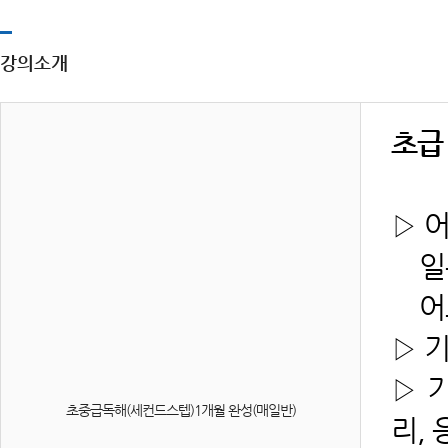
강의소개
초급
▷ 
일본
어느
▷ 
▷ 
초중급독해(세컨드스텝)1개월 완성(매일반)
리, 