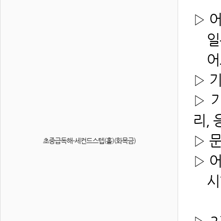
▷ 
일본
어느
▷ 
▷ 
리, 
▷ 
초중급독해-세컨드스텝(홀)(화목금)
▷ 
시험