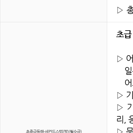
▷
총
초급
▷ 
일본
어느
▷ 
▷ 
리, 
▷ 
초중급독해-세컨드스텝(짝)(월수금)