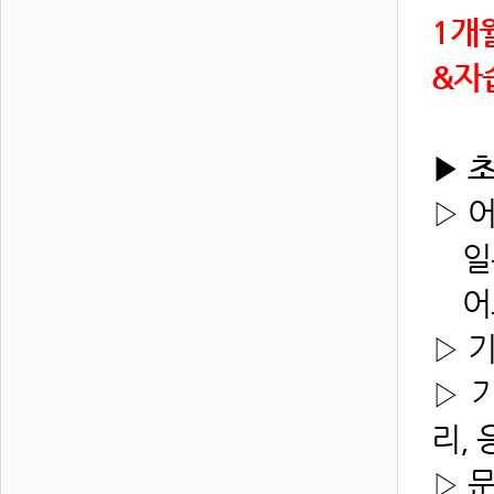
1개
&자
▶ 
▷ 
일본
어느
▷ 
▷ 
리, 
▷ 