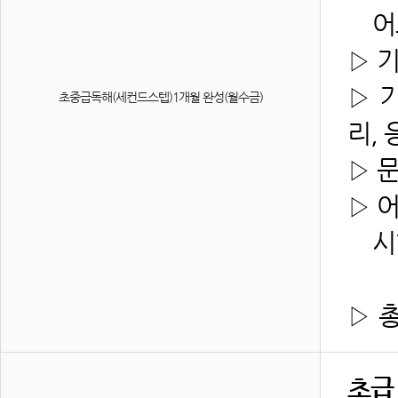
어느
▷ 
▷ 
초중급독해(세컨드스텝)1개월 완성(월수금)
리, 
▷ 
▷ 
시험
▷
총
초급