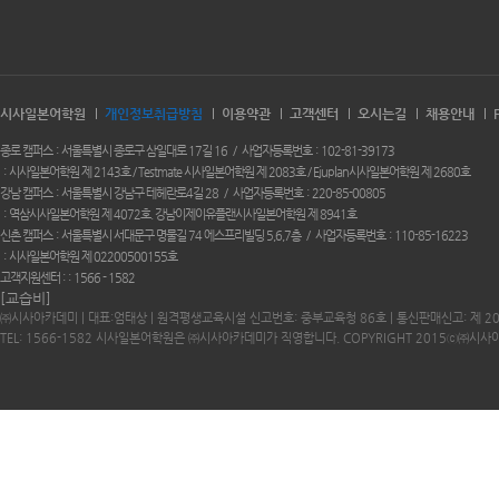
시사일본어학원
개인정보취급방침
이용약관
고객센터
오시는길
채용안내
종로 캠퍼스
서울특별시 종로구 삼일대로 17길 16
사업자등록번호
102-81-39173
시사일본어학원 제 2143호 / Testmate 시사일본어학원 제 2083호 / Ejuplan시사일본어학원 제 2680호
강남 캠퍼스
서울특별시 강남구 테헤란로4길 28
사업자등록번호
220-85-00805
역삼시사일본어학원 제 4072호. 강남이제이유플랜시사일본어학원 제 8941호
신촌 캠퍼스
서울특별시 서대문구 명물길 74 에스프리빌딩 5,6,7층
사업자등록번호
110-85-16223
시사일본어학원 제 02200500155호
고객지원센터 :
1566 - 1582
[교습비]
㈜시사아카데미 | 대표:엄태상 | 원격평생교육시설 신고번호: 중부교육청 86호 | 통신판매신고: 제 2
TEL: 1566-1582 시사일본어학원은 ㈜시사아카데미가 직영합니다. COPYRIGHT 2015ⓒ㈜시사아카데