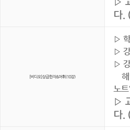
▷ 
다.
▷ 
▷ 
▷ 
해당
[비디오]상급한자&어휘(10강)
노트
▷ 
다.