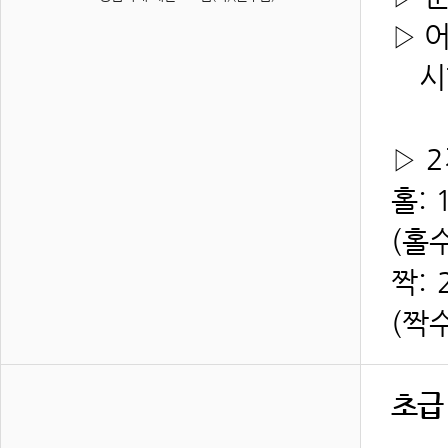
▷ 
시험
▷
2
홀: 
(홀
짝: 
(짝
초급