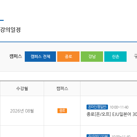
강의일정
캠퍼스
캠퍼스 전체
종로
강남
신촌
수강월
캠퍼스
온라인(평일반)
10:00~11:40
2026년 08월
종로
종로[온/오프] EJU일본어 30
주3일반(100분)
10:00~11:40