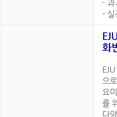
- 
- 
EJ
화반
EJ
으로
요미
를 
다양