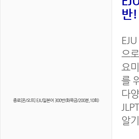
EJ
반!
EJ
으로
요미
를 
다양
종로[온/오프] EJU일본어 300반(화목금/200분,10회)
JL
알기