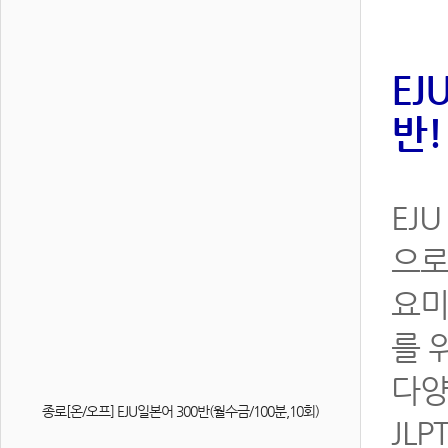
EJ
반!
EJ
으로
요미
를 
다양
종로[온/오프] EJU일본어 300반(월수금/100분,10회)
JL