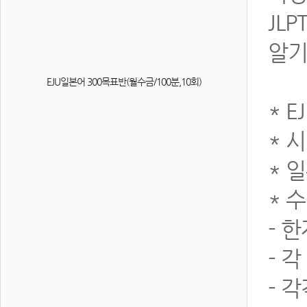
JL
알기
EJU일본어 300목표반(월수금/100분,10회)
* 
* 
* 
* 
- 
- 
- 