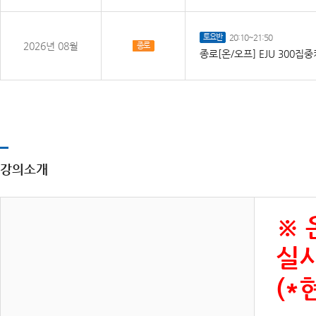
토요반
20:10~21:50
2026년 08월
종로
종로[온/오프] EJU 300
강의소개
※ 
실시
(*