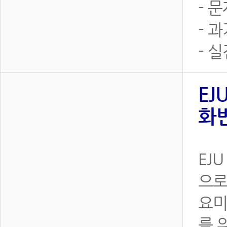
- 
- 
- 
EJ
화반
EJ
으로
요미
를 