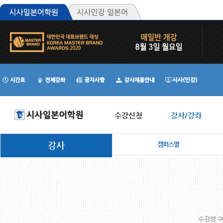
수강신청
강사/강좌
강사
캠퍼스별
수강생 