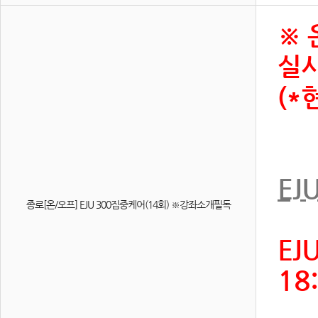
※ 
실시
(*
EJ
종로[온/오프] EJU 300집중케어(14회) ※강좌소개필독
EJ
18