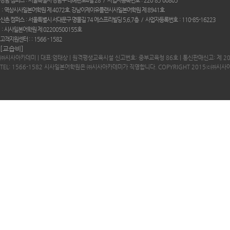
강남 캠퍼스
서울특별시 강남구 테헤란로4길 28
사업자등록번호
220-85-00805
역삼시사일본어학원 제 4072호. 강남이제이유플랜시사일본어학원 제 8941호
신촌 캠퍼스
서울특별시 서대문구 명물길 74 에스프리빌딩 5,6,7층
사업자등록번호
110-85-16223
시사일본어학원 제 02200500155호
고객지원센터 :
1566 - 1582
[교습비]
㈜시사아카데미 | 대표:엄태상 | 원격평생교육시설 신고번호: 중부교육청 86호 | 통신판매신고: 제 2
TEL: 1566-1582 시사일본어학원은 ㈜시사아카데미가 직영합니다. COPYRIGHT 2015ⓒ㈜시사아카데