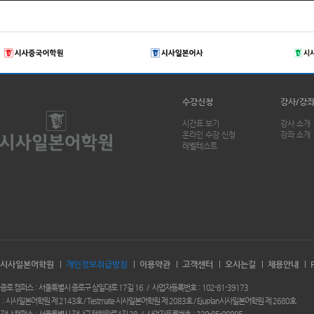
수강신청
강사/강
시간표 보기
강사 소개
온라인 수강 신청
강좌 소개
레벨테스트
시사일본어학원
개인정보취급방침
이용약관
고객센터
오시는길
채용안내
종로 캠퍼스
서울특별시 종로구 삼일대로 17길 16
사업자등록번호
102-81-39173
시사일본어학원 제 2143호 / Testmate 시사일본어학원 제 2083호 / Ejuplan시사일본어학원 제 2680호