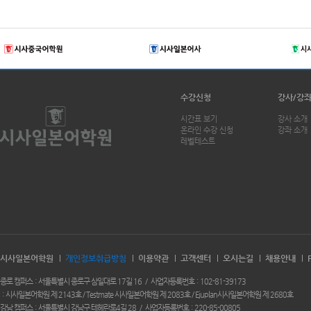
수강신청
강사/강
시간표 보기
강사 소개
온라인 수강 신청
강좌 소개
레벨테스트
시사일본어학원
개인정보취급방침
이용약관
고객센터
오시는길
채용안내
종로 캠퍼스
서울특별시 종로구 삼일대로 17길 16
사업자등록번호
102-81-39173
시사일본어학원 제 2143호 / Testmate 시사일본어학원 제 2083호 / Ejuplan시사일본어학원 제 2680호
강남 캠퍼스
서울특별시 강남구 테헤란로4길 28
사업자등록번호
220-85-00805