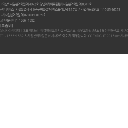
역삼시사일본어학원 제 4072호. 강남이제이유플랜시사일본어학원 제 8941호
신촌 캠퍼스
서울특별시 서대문구 명물길 74 에스프리빌딩 5,6,7층
사업자등록번호
110-85-16223
시사일본어학원 제 02200500155호
고객지원센터 :
1566 - 1582
[교습비]
㈜시사아카데미 | 대표:엄태상 | 원격평생교육시설 신고번호: 중부교육청 86호 | 통신판매신고: 제 2
TEL: 1566-1582 시사일본어학원은 ㈜시사아카데미가 직영합니다. COPYRIGHT 2015ⓒ㈜시사아카데