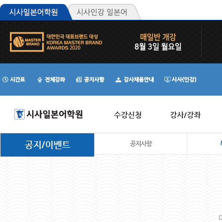
수강신청
강사/강좌
공지/이벤트
공지사항