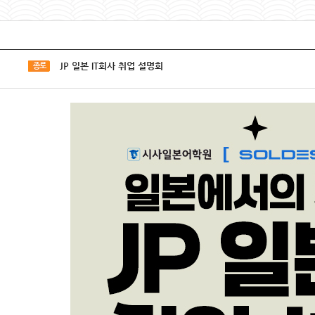
JP 일본 IT회사 취업 설명회
종로