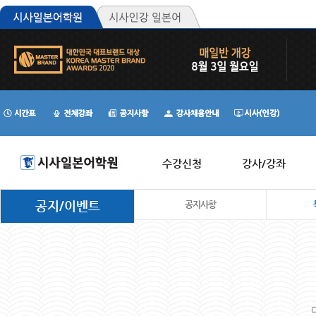
수강신청
강사/강좌
공지/이벤트
공지사항