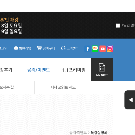
1일간 열
로그인
회원가입
장바구니
고객센터
강후기
공지/이벤트
1:1프리미엄
오시는 길
시사 포인트 제도
공지·이벤트 >
특강설명회