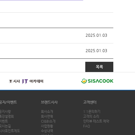
2025.01.03
2025.01.03
목록
공지/이벤트
브랜드시사
고객센터
공지사항
회사소개
1:1문의하기
특강설명회
회사연혁
고객의 소리
이벤트
CI&BI소개
인터뷰 테스트 예약
오시는길
사업현황
FAQ
시사포인트제도
수상내역