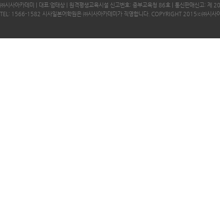
㈜시사아카데미 | 대표:엄태상 | 원격평생교육시설 신고번호: 중부교육청 86호 | 통신판매신고: 제 2
TEL: 1566-1582 시사일본어학원은 ㈜시사아카데미가 직영합니다. COPYRIGHT 2015ⓒ㈜시사아카데