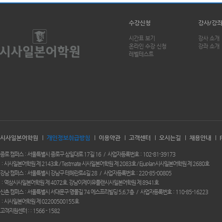
수강신청
강사/강
시간표 보기
강사 소개
온라인 수강 신청
강좌 소개
레벨테스트
시사일본어학원
개인정보취급방침
이용약관
고객센터
오시는길
채용안내
종로 캠퍼스
서울특별시 종로구 삼일대로 17길 16
사업자등록번호
102-81-39173
시사일본어학원 제 2143호 / Testmate 시사일본어학원 제 2083호 / Ejuplan시사일본어학원 제 2680호
강남 캠퍼스
서울특별시 강남구 테헤란로4길 28
사업자등록번호
220-85-00805
역삼시사일본어학원 제 4072호. 강남이제이유플랜시사일본어학원 제 8941호
신촌 캠퍼스
서울특별시 서대문구 명물길 74 에스프리빌딩 5,6,7층
사업자등록번호
110-85-16223
시사일본어학원 제 02200500155호
고객지원센터 :
1566 - 1582