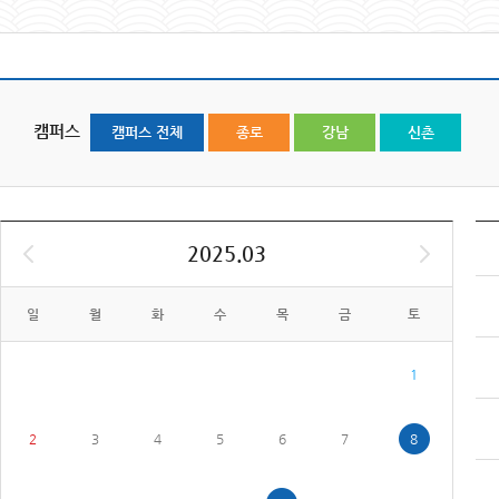
캠퍼스
캠퍼스 전체
종로
강남
신촌
2025.03
일
월
화
수
목
금
토
1
2
3
4
5
6
7
8