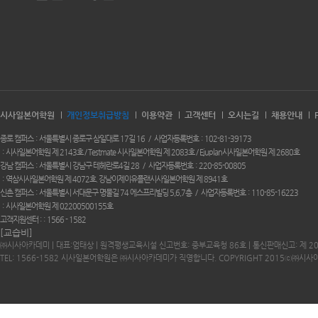
시사일본어학원
개인정보취급방침
이용약관
고객센터
오시는길
채용안내
종로 캠퍼스
서울특별시 종로구 삼일대로 17길 16
사업자등록번호
102-81-39173
시사일본어학원 제 2143호 / Testmate 시사일본어학원 제 2083호 / Ejuplan시사일본어학원 제 2680호
강남 캠퍼스
서울특별시 강남구 테헤란로4길 28
사업자등록번호
220-85-00805
역삼시사일본어학원 제 4072호. 강남이제이유플랜시사일본어학원 제 8941호
신촌 캠퍼스
서울특별시 서대문구 명물길 74 에스프리빌딩 5,6,7층
사업자등록번호
110-85-16223
시사일본어학원 제 02200500155호
고객지원센터 :
1566 - 1582
[교습비]
㈜시사아카데미 | 대표:엄태상 | 원격평생교육시설 신고번호: 중부교육청 86호 | 통신판매신고: 제 2
TEL: 1566-1582 시사일본어학원은 ㈜시사아카데미가 직영합니다. COPYRIGHT 2015ⓒ㈜시사아카데