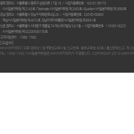
종로 캠퍼스
서울특별시 종로구 삼일대로 17길 16
사업자등록번호
102-81-39173
시사일본어학원 제 2143호 / Testmate 시사일본어학원 제 2083호 / Ejuplan시사일본어학원 제 2680호
강남 캠퍼스
서울특별시 강남구 테헤란로4길 28
사업자등록번호
220-85-00805
역삼시사일본어학원 제 4072호. 강남이제이유플랜시사일본어학원 제 8941호
신촌 캠퍼스
서울특별시 서대문구 명물길 74 에스프리빌딩 5,6,7층
사업자등록번호
110-85-16223
시사일본어학원 제 02200500155호
고객지원센터 :
1566 - 1582
[교습비]
㈜시사아카데미 | 대표:엄태상 | 원격평생교육시설 신고번호: 중부교육청 86호 | 통신판매신고: 제 2
TEL: 1566-1582 시사일본어학원은 ㈜시사아카데미가 직영합니다. COPYRIGHT 2015ⓒ㈜시사아카데