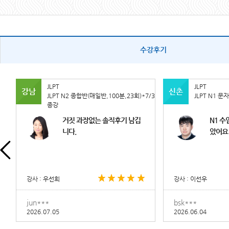
수강후기
JLPT
JLPT
강남
신촌
JLPT N2 종합반(매일반,100분,23회)*7/3
JLPT N1 
종강
거짓 과장없는 솔직후기 남깁
N1 수
니다.
았어요
강사 :
우선희
강사 :
이선우
jun***
bsk***
2026.07.05
2026.06.04