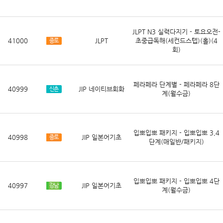
JLPT N3 실력다지기 - 토요오전-
41000
JLPT
초중급독해(세컨드스텝)(홀)(4
종로
회)
페라페라 단계별 - 페라페라 8단
40999
JIP 네이티브회화
신촌
계(월수금)
입뽀입뽀 패키지 - 입뽀입뽀 3,4
40998
JIP 일본어기초
종로
단계(매일반/패키지)
입뽀입뽀 패키지 - 입뽀입뽀 4단
40997
JIP 일본어기초
강남
계(월수금)