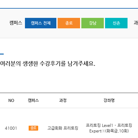
JLPT
JLPT
강남
강남
JLPT N3 언어지식(화목금,100분,10회)
JLPT N2
박상훈 선생님 N3 언어지식 3
아키
캠퍼스
과
캠퍼스 전체
종로
강남
신촌
개월 수강 후기
받았
강사 :
박상훈
강사 :
강경희
여러분의 생생한 수강후기를 남겨주세요.
jul***
psh***
2026.04.01
2026.01.30
NO
캠퍼스
과정
강좌명
프리토킹 Level1 - 프리토킹
41001
고급회화 프리토킹
종로
Expert①(화목금,10회)