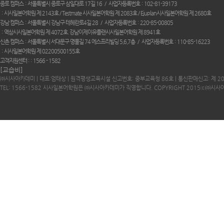
종로 캠퍼스
서울특별시 종로구 삼일대로 17길 16
사업자등록번호
102-81-39173
시사일본어학원 제 2143호 / Testmate 시사일본어학원 제 2083호 / Ejuplan시사일본어학원 제 2680호
강남 캠퍼스
서울특별시 강남구 테헤란로4길 28
사업자등록번호
220-85-00805
역삼시사일본어학원 제 4072호. 강남이제이유플랜시사일본어학원 제 8941호
신촌 캠퍼스
서울특별시 서대문구 명물길 74 에스프리빌딩 5,6,7층
사업자등록번호
110-85-16223
시사일본어학원 제 02200500155호
고객지원센터 :
1566 - 1582
[교습비]
㈜시사아카데미 | 대표:엄태상 | 원격평생교육시설 신고번호: 중부교육청 86호 | 통신판매신고: 제 2
TEL: 1566-1582 시사일본어학원은 ㈜시사아카데미가 직영합니다. COPYRIGHT 2015ⓒ㈜시사아카데