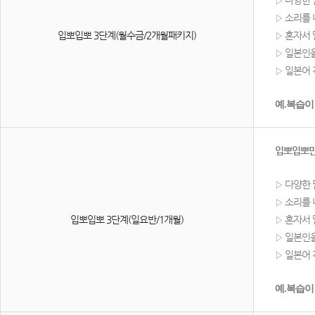
▷
소리를 
▷
입뽀입뽀 3단계(월수금/2개월패키지)
혼자서 
▷
일본인을
▷
일본어 
▷
예.복습이
입뽀입뽀만
다양한 
▷
소리를 
▷
입뽀입뽀 3단계(일요반/1개월)
혼자서 
▷
일본인을
▷
일본어 
▷
예.복습이