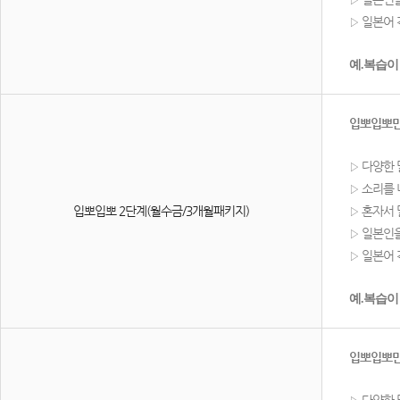
일본어 
▷
예.복습이
입뽀입뽀만
다양한 
▷
소리를 
▷
입뽀입뽀 2단계(월수금/3개월패키지)
혼자서 
▷
일본인을
▷
일본어 
▷
예.복습이
입뽀입뽀만
다양한 