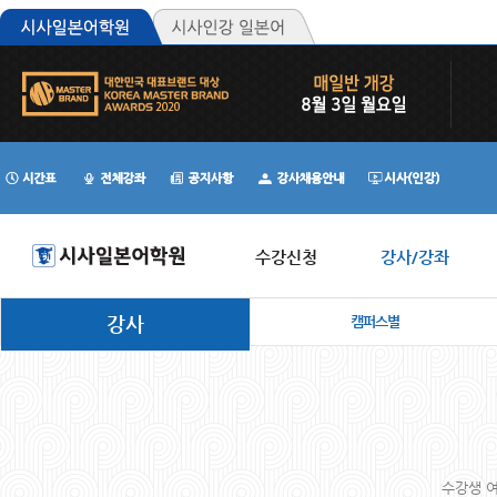
수강신청
강사/강좌
강사
캠퍼스별
수강생 