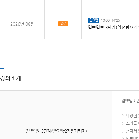
일요반
10:00~14:25
2026년 08월
종로
입뽀입뽀 3단계(일요반/2개
강의소개
입뽀입뽀만
다양한 
▷
소리를 
▷
입뽀입뽀 3단계(일요반/2개월패키지)
혼자서 
▷
일본인을
▷