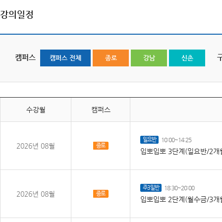
강의일정
캠퍼스
캠퍼스 전체
종로
강남
신촌
수강월
캠퍼스
일요반
10:00~14:25
2026년 08월
종로
입뽀입뽀 3단계(일요반/2개
주3일반
18:30~20:00
2026년 08월
종로
입뽀입뽀 2단계(월수금/3개