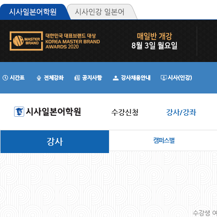
수강신청
강사/강좌
강사
캠퍼스별
수강생 