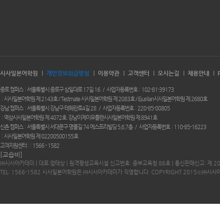
시사일본어학원
개인정보취급방침
이용약관
고객센터
오시는길
채용안내
종로 캠퍼스
서울특별시 종로구 삼일대로 17길 16
사업자등록번호
102-81-39173
시사일본어학원 제 2143호 / Testmate 시사일본어학원 제 2083호 / Ejuplan시사일본어학원 제 2680호
강남 캠퍼스
서울특별시 강남구 테헤란로4길 28
사업자등록번호
220-85-00805
역삼시사일본어학원 제 4072호. 강남이제이유플랜시사일본어학원 제 8941호
신촌 캠퍼스
서울특별시 서대문구 명물길 74 에스프리빌딩 5,6,7층
사업자등록번호
110-85-16223
시사일본어학원 제 02200500155호
고객지원센터 :
1566 - 1582
[교습비]
㈜시사아카데미 | 대표:엄태상 | 원격평생교육시설 신고번호: 중부교육청 86호 | 통신판매신고: 제 2
TEL: 1566-1582 시사일본어학원은 ㈜시사아카데미가 직영합니다. COPYRIGHT 2015ⓒ㈜시사아카데