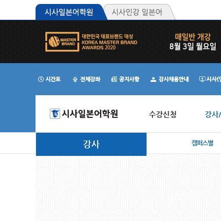
수강신청
강사
강사
캠퍼스별