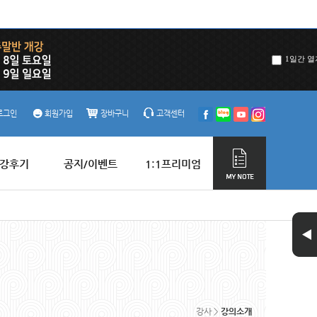
1일간 열
로그인
회원가입
장바구니
고객센터
강후기
공지/이벤트
1:1프리미엄
강사 >
강의소개