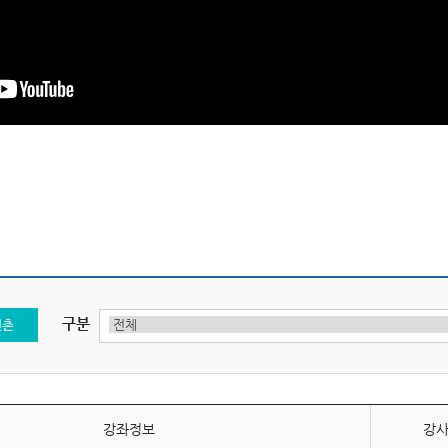
구분
신촌
강좌정보
강