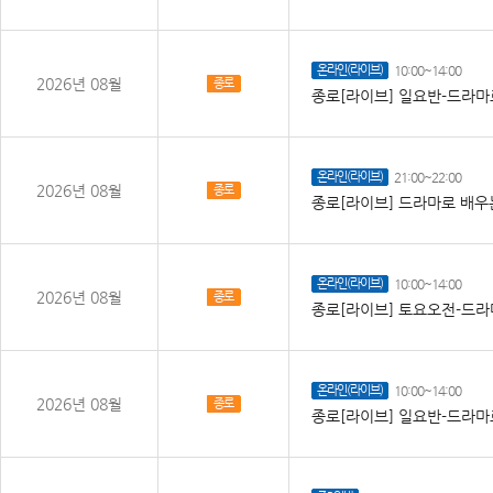
온라인(라이브)
10:00~14:00
2026년 08월
종로
종로[라이브] 일요반-드라마
온라인(라이브)
21:00~22:00
2026년 08월
종로
종로[라이브] 드라마로 배우는
온라인(라이브)
10:00~14:00
2026년 08월
종로
종로[라이브] 토요오전-드라
온라인(라이브)
10:00~14:00
2026년 08월
종로
종로[라이브] 일요반-드라마