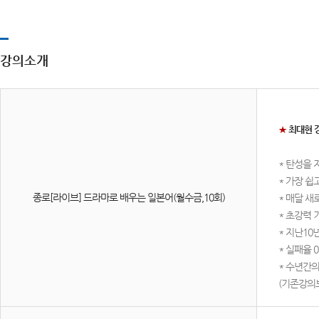
강의소개
★
최대현 
* 탄성을 
* 가장 
종로[라이브] 드라마로 배우는 일본어(월수금,10회)
* 매달 새
* 초강력
* 지난1
* 실패율
* 수년간
(기존강의보