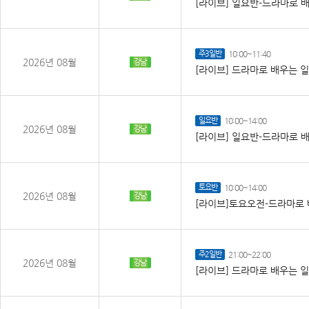
[라이브] 일요반-드라마로 
주3일반
10:00~11:40
2026년 08월
강남
[라이브] 드라마로 배우는 일
일요반
10:00~14:00
2026년 08월
강남
[라이브] 일요반-드라마로 
토요반
10:00~14:00
2026년 08월
강남
[라이브]토요오전-드라마로 
주2일반
21:00~22:00
2026년 08월
강남
[라이브] 드라마로 배우는 일