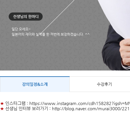
선생님의 한마디
일단 오세요~
일본어의 재미와 실력을 한 꺼번에 보장하겠습니다. ^^
강의일정&소개
수강후기
★
인스타그램 :
https://www.instagram.com/cdh158282?igsh=
★
선생님 인터뷰 보러가기 :
http://blog.naver.com/murai3000/2