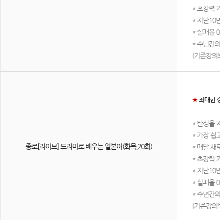
* 초강력
* 지난1
* 실패율
* 수년간
(기존강의보
★
최대현 
* 탄성을 
* 가장 
종로[라이브] 드라마로 배우는 일본어(화목,20회)
* 매달 새
* 초강력
* 지난1
* 실패율
* 수년간
(기존강의보