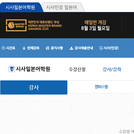
수강신청
강사/강좌
강사
캠퍼스별
수강생 