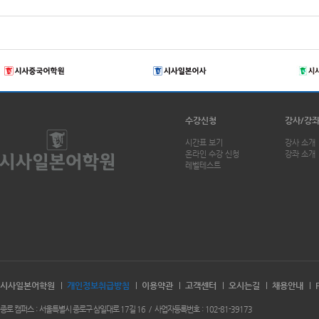
수강신청
강사/강
시간표 보기
강사 소개
온라인 수강 신청
강좌 소개
레벨테스트
시사일본어학원
개인정보취급방침
이용약관
고객센터
오시는길
채용안내
종로 캠퍼스
서울특별시 종로구 삼일대로 17길 16
사업자등록번호
102-81-39173