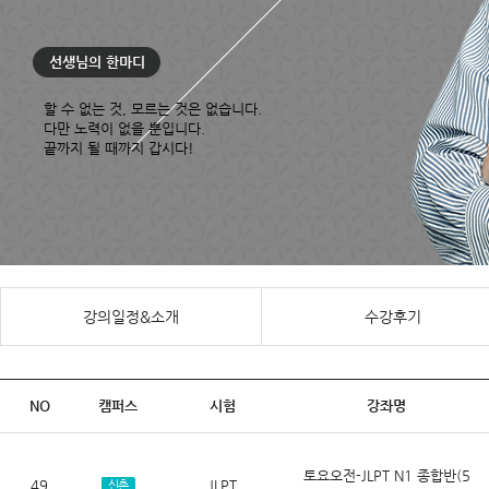
선생님의 한마디
할 수
없는 것, 모르는 것은 없습니다.
다만 노력이 없을 뿐입니다.
끝까지
될 때까지
갑시다! ​
강의일정&소개
수강후기
NO
캠퍼스
시험
강좌명
토요오전-JLPT N1 종합반(5
49
JLPT
신촌