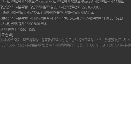
시사일본어학원 제 2143호 / Testmate 시사일본어학원 제 2083호 / Ejuplan시사일본어학원 제 2680호
강남 캠퍼스
서울특별시 강남구 테헤란로4길 28
사업자등록번호
220-85-00805
역삼시사일본어학원 제 4072호. 강남이제이유플랜시사일본어학원 제 8941호
신촌 캠퍼스
서울특별시 서대문구 명물길 74 에스프리빌딩 5,6,7층
사업자등록번호
110-85-16223
시사일본어학원 제 02200500155호
고객지원센터 :
1566 - 1582
[교습비]
㈜시사아카데미 | 대표:엄태상 | 원격평생교육시설 신고번호: 중부교육청 86호 | 통신판매신고: 제 2
TEL: 1566-1582 시사일본어학원은 ㈜시사아카데미가 직영합니다. COPYRIGHT 2015ⓒ㈜시사아카데