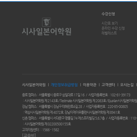
수강신청
시간표 보기
온라인 수강 신청
레벨테스트
시사일본어학원
개인정보취급방침
이용약관
고객센터
오시는길
종로 캠퍼스
서울특별시 종로구 삼일대로 17길 16
사업자등록번호
102-81-39173
시사일본어학원 제 2143호 / Testmate 시사일본어학원 제 2083호 / Ejuplan시사일본어학원
강남 캠퍼스
서울특별시 강남구 테헤란로4길 28
사업자등록번호
220-85-00805
역삼시사일본어학원 제 4072호. 강남이제이유플랜시사일본어학원 제 8941호
신촌 캠퍼스
서울특별시 서대문구 명물길 74 에스프리빌딩 5,6,7층
사업자등록번호
110-
시사일본어학원 제 02200500155호
고객지원센터 :
1566 - 1582
[교습비]