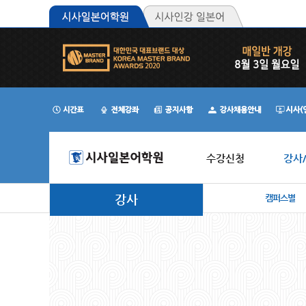
수강신청
강사
강사
캠퍼스별