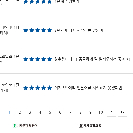
1단계 수강후기
)
입뽀입뽀 1단
8년만에 다시 시작하는 일본어
키지)
입뽀입뽀 1단
강추합니다!!! 꼼꼼하게 잘 알려주셔서 좋아요!
)
입뽀입뽀 1단
의지박약이라 일본어를 시작하지 못했다면..
키지)
1
2
3
4
5
6
7
8
9
10