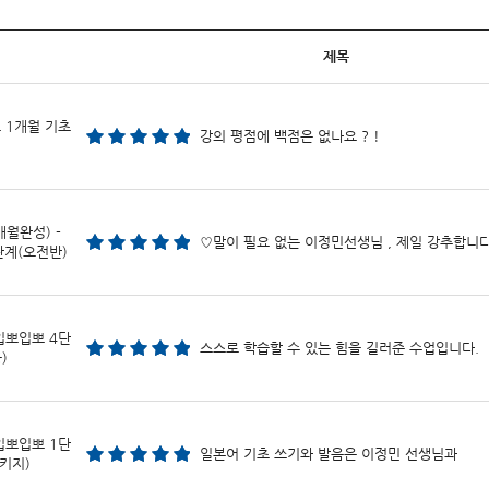
제목
뽀 1개월 기초
강의 평점에 백점은 없나요 ? !
개월완성) -
♡말이 필요 없는 이정민선생님 , 제일 강추합니
6단계(오전반)
입뽀입뽀 4단
스스로 학습할 수 있는 힘을 길러준 수업입니다.
)
입뽀입뽀 1단
일본어 기초 쓰기와 발음은 이정민 선생님과
키지)