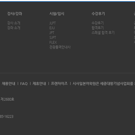
강사/강좌
시험/입시
수강후기
강사 소개
JLPT
수강후기
강좌 소개
EJU
합격후기
JPT
스페셜 합격 후기
SJPT
FLEX
관광통역안내사
채용안내
FAQ
제휴안내
프랜차이즈
시사일본어학원은 세종대왕기념사업회를 
 제 2680호
85-16223