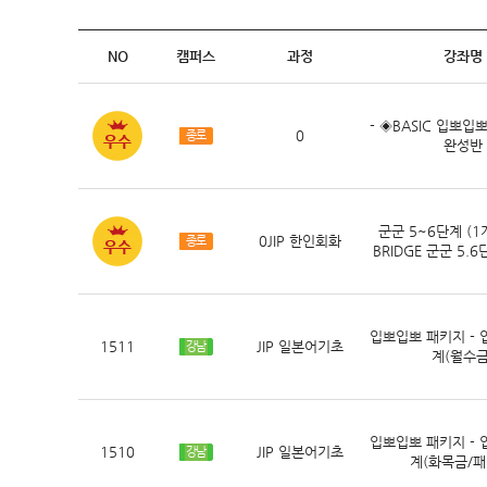
NO
캠퍼스
과정
강좌명
- ◈BASIC 입뽀입
0
종로
완성반
군군 5~6단계 (1
0JIP 한인회화
종로
BRIDGE 군군 5.
입뽀입뽀 패키지 - 
1511
JIP 일본어기초
강남
계(월수금
입뽀입뽀 패키지 - 
1510
JIP 일본어기초
강남
계(화목금/패