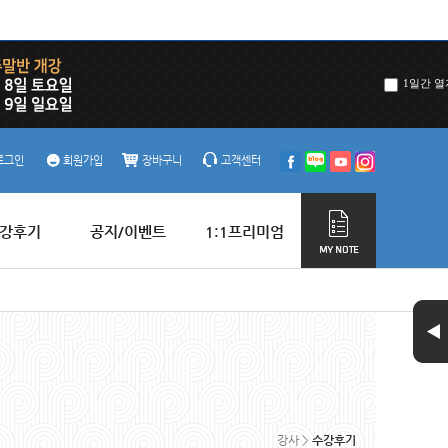
1일간 열
로그인
회원가입
장바구니
고객센터
강후기
공지/이벤트
1:1프리미엄
강사 >
수강후기