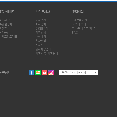
공지/이벤트
브랜드시사
고객센터
공지사항
회사소개
1:1문의하기
특강설명회
회사연혁
고객의 소리
이벤트
CI&BI소개
인터뷰 테스트 예약
오시는길
사업현황
FAQ
시사포인트제도
수상내역
시사소식
시사필름
강사채용안내
제휴사 및 제휴문의
후원합니다.
프랜차이즈 바로가기