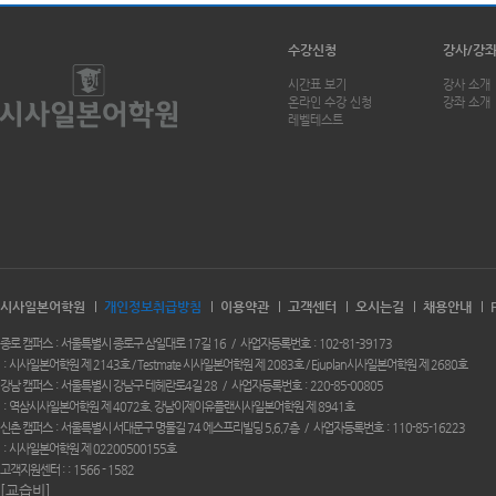
수강신청
강사/강
시간표 보기
강사 소개
온라인 수강 신청
강좌 소개
레벨테스트
시사일본어학원
개인정보취급방침
이용약관
고객센터
오시는길
채용안내
종로 캠퍼스
서울특별시 종로구 삼일대로 17길 16
사업자등록번호
102-81-39173
시사일본어학원 제 2143호 / Testmate 시사일본어학원 제 2083호 / Ejuplan시사일본어학원 제 2680호
강남 캠퍼스
서울특별시 강남구 테헤란로4길 28
사업자등록번호
220-85-00805
역삼시사일본어학원 제 4072호. 강남이제이유플랜시사일본어학원 제 8941호
신촌 캠퍼스
서울특별시 서대문구 명물길 74 에스프리빌딩 5,6,7층
사업자등록번호
110-85-16223
시사일본어학원 제 02200500155호
고객지원센터 :
1566 - 1582
[교습비]