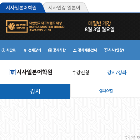
수강신청
강사/강좌
강사
캠퍼스별
수강생 