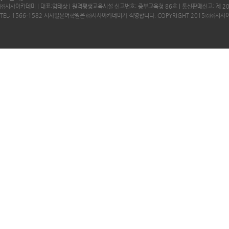
㈜시사아카데미 | 대표:엄태상 | 원격평생교육시설 신고번호: 중부교육청 86호 | 통신판매신고: 제 2
TEL: 1566-1582 시사일본어학원은 ㈜시사아카데미가 직영합니다. COPYRIGHT 2015ⓒ㈜시사아카데