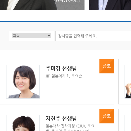
강남
종로
주미경 선생님
JIP 일본어기초, 토요반
종로
지현주 선생님
일본대학 진학과정 (EJU), 토요