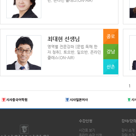
반, 온라인 클래스(ON-AIR)
종로
최대현 선생님
영역별 전문강좌 [문법.독해.한
강남
자.청취], 토요반, 일요반, 온라인
클래스(ON-AIR)
신촌
1
수강신청
강사/강
시간표 보기
강사 소개
온라인 수강 신청
강좌 소개