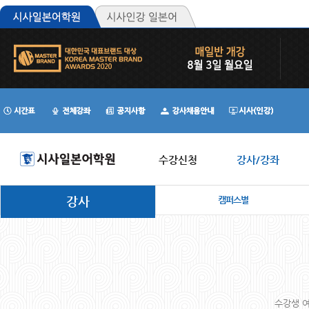
수강신청
강사/강좌
강사
캠퍼스별
수강생 