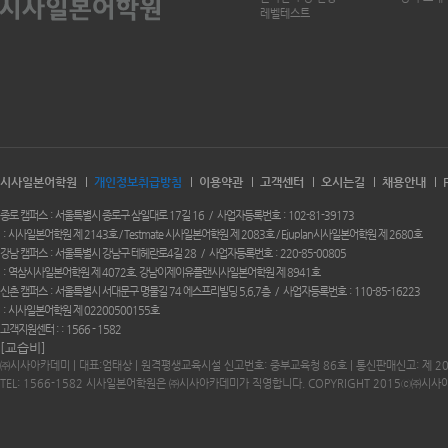
레벨테스트
시사일본어학원
개인정보취급방침
이용약관
고객센터
오시는길
채용안내
종로 캠퍼스
서울특별시 종로구 삼일대로 17길 16
사업자등록번호
102-81-39173
시사일본어학원 제 2143호 / Testmate 시사일본어학원 제 2083호 / Ejuplan시사일본어학원 제 2680호
강남 캠퍼스
서울특별시 강남구 테헤란로4길 28
사업자등록번호
220-85-00805
역삼시사일본어학원 제 4072호. 강남이제이유플랜시사일본어학원 제 8941호
신촌 캠퍼스
서울특별시 서대문구 명물길 74 에스프리빌딩 5,6,7층
사업자등록번호
110-85-16223
시사일본어학원 제 02200500155호
고객지원센터 :
1566 - 1582
[교습비]
㈜시사아카데미 | 대표:엄태상 | 원격평생교육시설 신고번호: 중부교육청 86호 | 통신판매신고: 제 2
TEL: 1566-1582 시사일본어학원은 ㈜시사아카데미가 직영합니다. COPYRIGHT 2015ⓒ㈜시사아카데