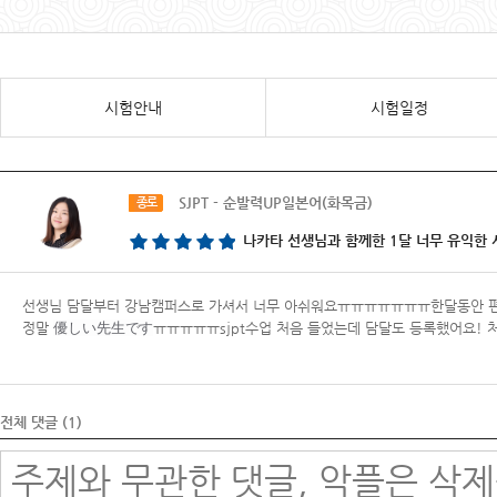
시험안내
시험일정
SJPT - 순발력UP일본어(화목금)
종로
나카타 선생님과 함께한 1달 너무 유익한
선생님 담달부터 강남캠퍼스로 가셔서 너무 아쉬워요ㅠㅠㅠㅠㅠㅠㅠ한달동안 편
정말
優しい先生です
​ㅠㅠㅠㅠㅠsjpt수업 처음 들었는데 담달도 등록했어요! 
전체 댓글 (
1
)