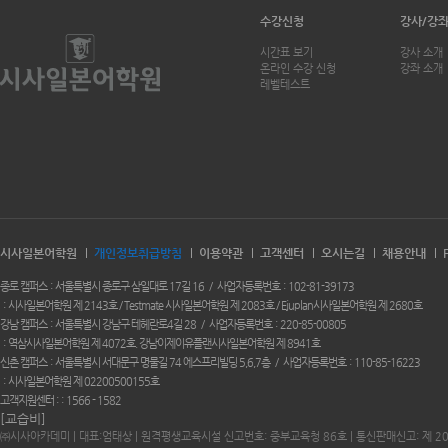
수강신청
강사/강
시간표 보기
강사 소개
온라인 수강 신청
강좌 소개
레벨테스트
시사일본어학원
개인정보취급방침
이용약관
고객센터
오시는길
채용안내
종로 캠퍼스
서울특별시 종로구 삼일대로 17길 16
사업자등록번호
102-81-39173
시사일본어학원 제 2143호 / Testmate 시사일본어학원 제 2083호 / Ejuplan시사일본어학원 제 2680호
강남 캠퍼스
서울특별시 강남구 테헤란로4길 28
사업자등록번호
220-85-00805
역삼시사일본어학원 제 4072호. 강남이제이유플랜시사일본어학원 제 8941호
신촌 캠퍼스
서울특별시 서대문구 명물길 74 에스프리빌딩 5,6,7층
사업자등록번호
110-85-16223
시사일본어학원 제 02200500155호
고객지원센터 :
1566 - 1582
[교습비]
㈜시사아카데미 | 대표:엄태상 | 원격평생교육시설 신고번호: 중부교육청 86호 | 통신판매신고: 제 2