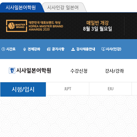
수강신청
강사/강좌
시험/입시
JLPT
EJU