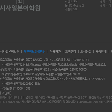
시간표 보기
강사 소개
온라인 수강 신청
강좌 소개
레벨테스트
시사일본어학원
개인정보취급방침
이용약관
고객센터
오시는길
채용안내
종로 캠퍼스
서울특별시 종로구 삼일대로 17길 16
사업자등록번호
102-81-39173
시사일본어학원 제 2143호 / Testmate 시사일본어학원 제 2083호 / Ejuplan시사일본어학원 제 2680호
강남 캠퍼스
서울특별시 강남구 테헤란로4길 28
사업자등록번호
220-85-00805
역삼시사일본어학원 제 4072호. 강남이제이유플랜시사일본어학원 제 8941호
신촌 캠퍼스
서울특별시 서대문구 명물길 74 에스프리빌딩 5,6,7층
사업자등록번호
110-85-16223
시사일본어학원 제 02200500155호
고객지원센터 :
1566 - 1582
[교습비]
㈜시사아카데미 | 대표:엄태상 | 원격평생교육시설 신고번호: 중부교육청 86호 | 통신판매신고: 제 2
TEL: 1566-1582 시사일본어학원은 ㈜시사아카데미가 직영합니다. COPYRIGHT 2015ⓒ㈜시사아카데