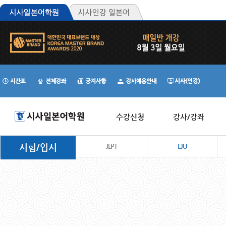
수강신청
강사/강좌
시험/입시
JLPT
EJU