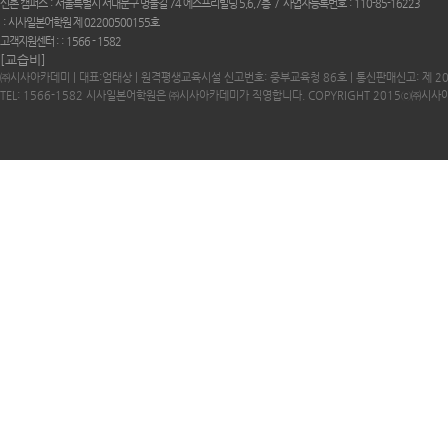
신촌 캠퍼스
서울특별시 서대문구 명물길 74 에스프리빌딩 5,6,7층
사업자등록번호
110-85-16223
시사일본어학원 제 02200500155호
고객지원센터 :
1566 - 1582
[교습비]
㈜시사아카데미 | 대표:엄태상 | 원격평생교육시설 신고번호: 중부교육청 86호 | 통신판매신고: 제 2
TEL: 1566-1582 시사일본어학원은 ㈜시사아카데미가 직영합니다. COPYRIGHT 2015ⓒ㈜시사아카데