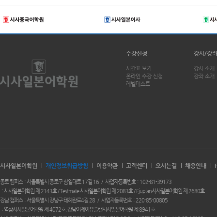
수강신청
강사/강
시간표 보기
강사 소개
온라인 수강 신청
강좌 소개
레벨테스트
시사일본어학원
개인정보취급방침
이용약관
고객센터
오시는길
채용안내
종로 캠퍼스
서울특별시 종로구 삼일대로 17길 16
사업자등록번호
102-81-39173
시사일본어학원 제 2143호 / Testmate 시사일본어학원 제 2083호 / Ejuplan시사일본어학원 제 2680호
강남 캠퍼스
서울특별시 강남구 테헤란로4길 28
사업자등록번호
220-85-00805
역삼시사일본어학원 제 4072호. 강남이제이유플랜시사일본어학원 제 8941호