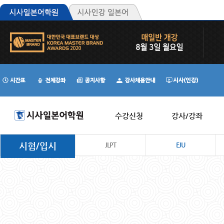
수강신청
강사/강좌
시험/입시
JLPT
EJU