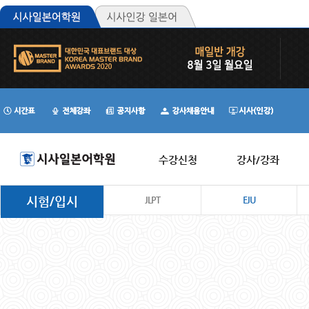
수강신청
강사/강좌
시험/입시
JLPT
EJU