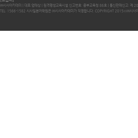
㈜시사아카데미 | 대표:엄태상 | 원격평생교육시설 신고번호: 중부교육청 86호 | 통신판매신고: 제 2
TEL: 1566-1582 시사일본어학원은 ㈜시사아카데미가 직영합니다. COPYRIGHT 2015ⓒ㈜시사아카데