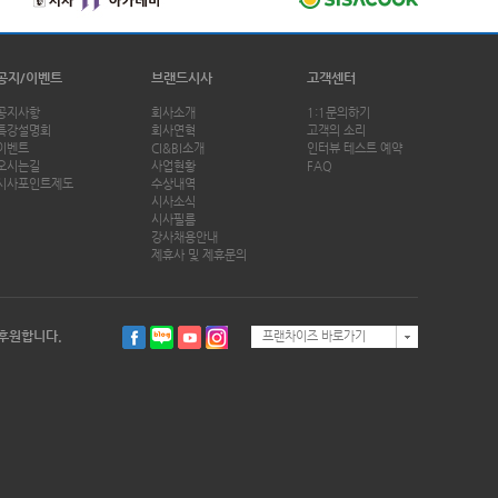
공지/이벤트
브랜드시사
고객센터
공지사항
회사소개
1:1문의하기
특강설명회
회사연혁
고객의 소리
이벤트
CI&BI소개
인터뷰 테스트 예약
오시는길
사업현황
FAQ
시사포인트제도
수상내역
시사소식
시사필름
강사채용안내
제휴사 및 제휴문의
후원합니다.
프랜차이즈 바로가기