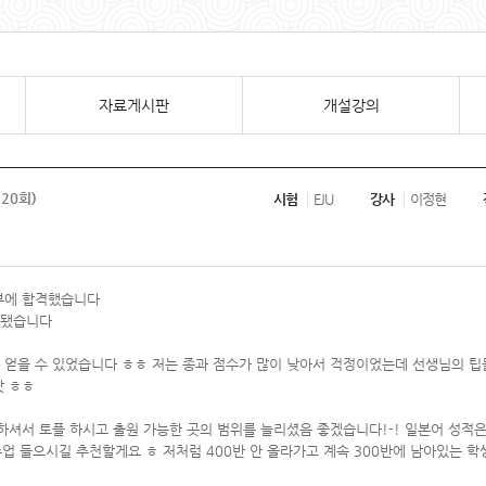
자료게시판
개설강의
,20회)
시험
EJU
강사
이정현
학부에 합격했습니다
 됐습니다
 얻을 수 있었습니다 ㅎㅎ 저는 종과 점수가 많이 낮아서 걱정이었는데 선생님의 팁
닷 ㅎㅎ
하셔서 토플 하시고 출원 가능한 곳의 범위를 늘리셨음 좋겠습니다!-! 일본어 성적
업 들으시길 추천할게요 ㅎ 저처럼 400반 안 올라가고 계속 300반에 남아있는 학