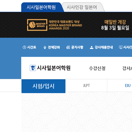
수강신청
강사
시험/입시
JLPT
EJU