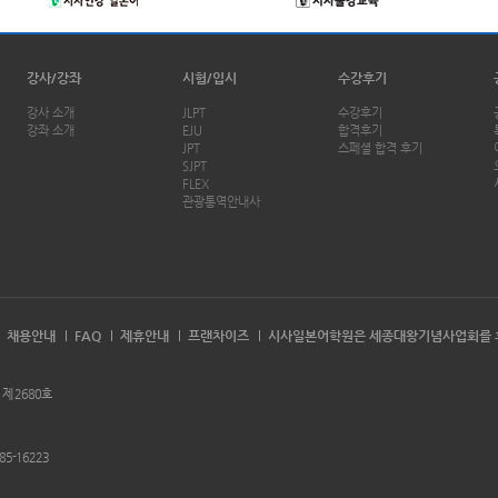
강사/강좌
시험/입시
수강후기
강사 소개
JLPT
수강후기
강좌 소개
EJU
합격후기
JPT
스페셜 합격 후기
SJPT
FLEX
관광통역안내사
채용안내
FAQ
제휴안내
프랜차이즈
시사일본어학원은 세종대왕기념사업회를 
 제 2680호
85-16223