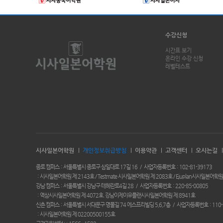
수강신청
시간표 보기
온라인 수강 신청
레벨테스트
시사일본어학원
개인정보취급방침
이용약관
고객센터
오시는길
종로 캠퍼스
서울특별시 종로구 삼일대로 17길 16
사업자등록번호
102-81-39173
시사일본어학원 제 2143호 / Testmate 시사일본어학원 제 2083호 / Ejuplan시사일본어학원
강남 캠퍼스
서울특별시 강남구 테헤란로4길 28
사업자등록번호
220-85-00805
역삼시사일본어학원 제 4072호. 강남이제이유플랜시사일본어학원 제 8941호
신촌 캠퍼스
서울특별시 서대문구 명물길 74 에스프리빌딩 5,6,7층
사업자등록번호
110-
시사일본어학원 제 02200500155호