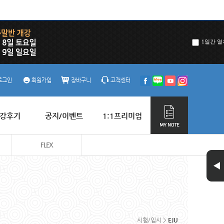
1일간 열
로그인
회원가입
장바구니
고객센터
강후기
공지/이벤트
1:1프리미엄
FLEX
시험/입시 >
EJU