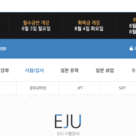
/강좌
시험/입시
일본 유학
일본 취업
수
문부과학성
JPT
SJPT
EJU 시험안내