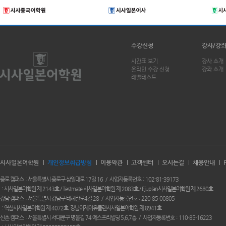
수강신청
강사/강
시간표 보기
강사 소개
온라인 수강 신청
강좌 소개
레벨테스트
시사일본어학원
개인정보취급방침
이용약관
고객센터
오시는길
채용안내
종로 캠퍼스
서울특별시 종로구 삼일대로 17길 16
사업자등록번호
102-81-39173
시사일본어학원 제 2143호 / Testmate 시사일본어학원 제 2083호 / Ejuplan시사일본어학원 제 2680호
강남 캠퍼스
서울특별시 강남구 테헤란로4길 28
사업자등록번호
220-85-00805
역삼시사일본어학원 제 4072호. 강남이제이유플랜시사일본어학원 제 8941호
신촌 캠퍼스
서울특별시 서대문구 명물길 74 에스프리빌딩 5,6,7층
사업자등록번호
110-85-16223