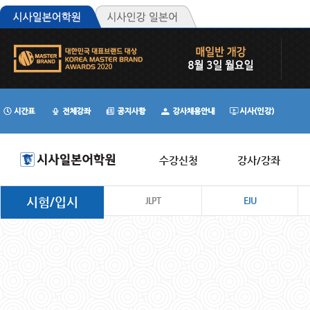
수강신청
강사/강좌
시험/입시
JLPT
EJU