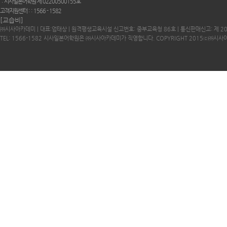
시사일본어학원 제 02200500155호
고객지원센터 :
1566 - 1582
[교습비]
㈜시사아카데미 | 대표:엄태상 | 원격평생교육시설 신고번호: 중부교육청 86호 | 통신판매신고: 제 2
TEL: 1566-1582 시사일본어학원은 ㈜시사아카데미가 직영합니다. COPYRIGHT 2015ⓒ㈜시사아카데