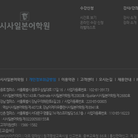
수강신청
강사/강
시간표 보기
강사 소개
온라인 수강 신청
강좌 소개
레벨테스트
시사일본어학원
개인정보취급방침
이용약관
고객센터
오시는길
채용안내
종로 캠퍼스
서울특별시 종로구 삼일대로 17길 16
사업자등록번호
102-81-39173
시사일본어학원 제 2143호 / Testmate 시사일본어학원 제 2083호 / Ejuplan시사일본어학원 제 2680호
강남 캠퍼스
서울특별시 강남구 테헤란로4길 28
사업자등록번호
220-85-00805
역삼시사일본어학원 제 4072호. 강남이제이유플랜시사일본어학원 제 8941호
신촌 캠퍼스
서울특별시 서대문구 명물길 74 에스프리빌딩 5,6,7층
사업자등록번호
110-85-16223
시사일본어학원 제 02200500155호
고객지원센터 :
1566 - 1582
[교습비]
㈜시사아카데미 | 대표:엄태상 | 원격평생교육시설 신고번호: 중부교육청 86호 | 통신판매신고: 제 2