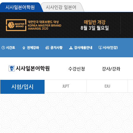
수강신청
강사/강좌
시험/입시
JLPT
EJU