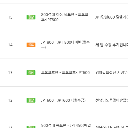
800점대 이상 목표반 - 토요오
15
JPT만년600 탈출기(
강남
후-JPT800
JPT800 - JPT 800대비반(월수
14
세 달 수강 후기입니
종로
금)
13
토요오후반 - 토요오후-JPT600
엄마같으셨던 서정우
강남
12
JPT600 - JPT600+(월수금)
선생님도움많이받았
강남
500점대 목표반 - JPT450(매일
11
일본어시험 성적이 급
강남