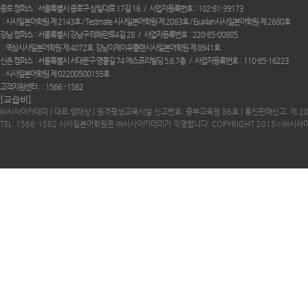
종로 캠퍼스
서울특별시 종로구 삼일대로 17길 16
사업자등록번호
102-81-39173
시사일본어학원 제 2143호 / Testmate 시사일본어학원 제 2083호 / Ejuplan시사일본어학원 제 2680호
강남 캠퍼스
서울특별시 강남구 테헤란로4길 28
사업자등록번호
220-85-00805
역삼시사일본어학원 제 4072호. 강남이제이유플랜시사일본어학원 제 8941호
신촌 캠퍼스
서울특별시 서대문구 명물길 74 에스프리빌딩 5,6,7층
사업자등록번호
110-85-16223
시사일본어학원 제 02200500155호
고객지원센터 :
1566 - 1582
[교습비]
㈜시사아카데미 | 대표:엄태상 | 원격평생교육시설 신고번호: 중부교육청 86호 | 통신판매신고: 제 2
TEL: 1566-1582 시사일본어학원은 ㈜시사아카데미가 직영합니다. COPYRIGHT 2015ⓒ㈜시사아카데