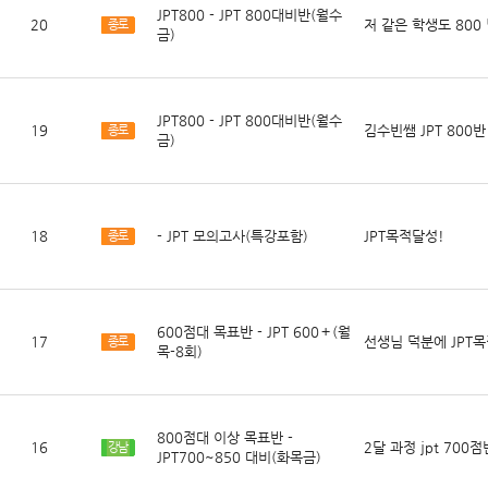
JPT800 - JPT 800대비반(월수
20
저 같은 학생도 800
종로
금)
JPT800 - JPT 800대비반(월수
19
김수빈쌤 JPT 800반
종로
금)
18
- JPT 모의고사(특강포함)
JPT목적달성!
종로
600점대 목표반 - JPT 600＋(월
17
선생님 덕분에 JPT목
종로
목-8회)
800점대 이상 목표반 -
16
2달 과정 jpt 700
강남
JPT700~850 대비(화목금)