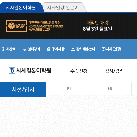
수강신청
강사/강좌
시험/입시
JLPT
EJU