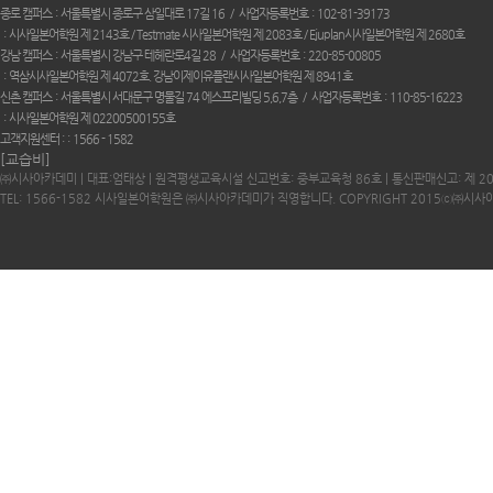
종로 캠퍼스
서울특별시 종로구 삼일대로 17길 16
사업자등록번호
102-81-39173
시사일본어학원 제 2143호 / Testmate 시사일본어학원 제 2083호 / Ejuplan시사일본어학원 제 2680호
강남 캠퍼스
서울특별시 강남구 테헤란로4길 28
사업자등록번호
220-85-00805
역삼시사일본어학원 제 4072호. 강남이제이유플랜시사일본어학원 제 8941호
신촌 캠퍼스
서울특별시 서대문구 명물길 74 에스프리빌딩 5,6,7층
사업자등록번호
110-85-16223
시사일본어학원 제 02200500155호
고객지원센터 :
1566 - 1582
[교습비]
㈜시사아카데미 | 대표:엄태상 | 원격평생교육시설 신고번호: 중부교육청 86호 | 통신판매신고: 제 2
TEL: 1566-1582 시사일본어학원은 ㈜시사아카데미가 직영합니다. COPYRIGHT 2015ⓒ㈜시사아카데