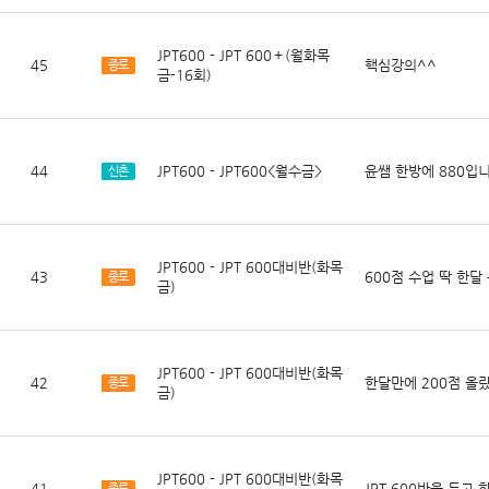
JPT600 - JPT 600＋(월화목
45
핵심강의^^
종로
금-16회)
44
JPT600 - JPT600<월수금>
윤쌤 한방에 880입니
신촌
JPT600 - JPT 600대비반(화목
43
600점 수업 딱 한달
종로
금)
JPT600 - JPT 600대비반(화목
42
한달만에 200점 올랐
종로
금)
JPT600 - JPT 600대비반(화목
41
JPT 600반을 듣고 
종로