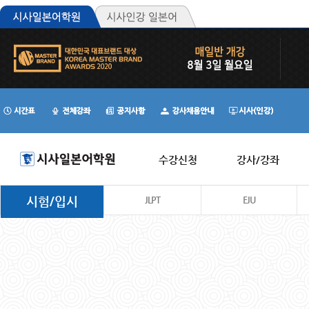
수강신청
강사/강좌
시험/입시
JLPT
EJU