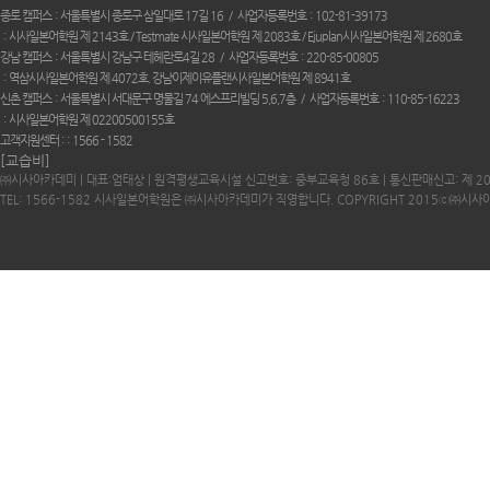
종로 캠퍼스
서울특별시 종로구 삼일대로 17길 16
사업자등록번호
102-81-39173
시사일본어학원 제 2143호 / Testmate 시사일본어학원 제 2083호 / Ejuplan시사일본어학원 제 2680호
강남 캠퍼스
서울특별시 강남구 테헤란로4길 28
사업자등록번호
220-85-00805
역삼시사일본어학원 제 4072호. 강남이제이유플랜시사일본어학원 제 8941호
신촌 캠퍼스
서울특별시 서대문구 명물길 74 에스프리빌딩 5,6,7층
사업자등록번호
110-85-16223
시사일본어학원 제 02200500155호
고객지원센터 :
1566 - 1582
[교습비]
㈜시사아카데미 | 대표:엄태상 | 원격평생교육시설 신고번호: 중부교육청 86호 | 통신판매신고: 제 2
TEL: 1566-1582 시사일본어학원은 ㈜시사아카데미가 직영합니다. COPYRIGHT 2015ⓒ㈜시사아카데