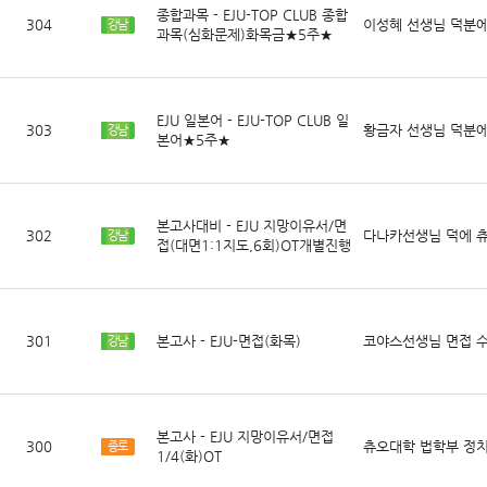
종합과목 - EJU-TOP CLUB 종합
304
이성혜 선생님 덕분에
강남
과목(심화문제)화목금★5주★
EJU 일본어 - EJU-TOP CLUB 일
303
황금자 선생님 덕분에
강남
본어★5주★
본고사대비 - EJU 지망이유서/면
302
다나카선생님 덕에 츄
강남
접(대면1:1지도,6회)OT개별진행
301
본고사 - EJU-면접(화목)
코야스선생님 면접 
강남
본고사 - EJU 지망이유서/면접
300
츄오대학 법학부 정
종로
1/4(화)OT