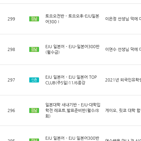
토요오전반 - 토요오후-EJU일본
299
이은정 선생님 덕에 
강남
어300Ⅰ
EJU 일본어 - EJU-일본어300반
298
이연수 선생님 덕에
강남
(월수금)
EJU 일본어 - EJU 일본어 TOP
297
2021년 외국인유학
신촌
CLUB(주5일)11/6종강
일본대학 새내기반 - EJU-대학입
296
학전 레포트,발표준비반(월수/8
게이오, 릿쿄 대학 합
강남
회)
EJU 일본어 - EJU 일본어300반
295
연수쌤을 만난 건 신
강남