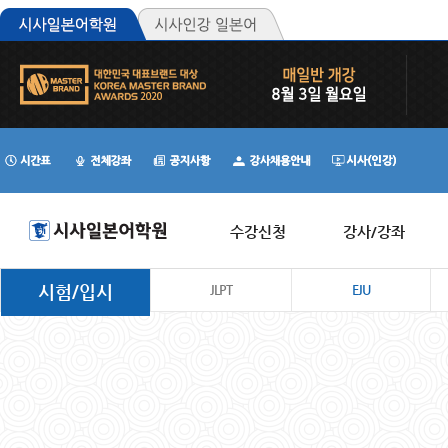
수강신청
강사/강좌
시험/입시
JLPT
EJU