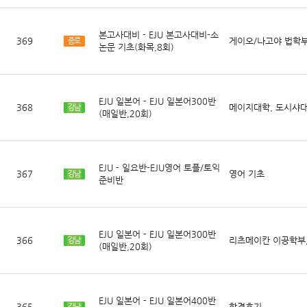
본고사대비 - EJU 본고사대비-소
369
게이오/나고야 법학
종로
논문 기초(화목,8회)
EJU 일본어 - EJU 일본어300반
368
메이지대학, 도시샤대
강남
(매일반,20회)
EJU - 일요반-EJU영어 토플/토익
367
영어 기초
강남
준비반
EJU 일본어 - EJU 일본어300반
366
리츠메이칸 이공학부
강남
(매일반,20회)
EJU 일본어 - EJU 일본어400반
365
합격후기
강남