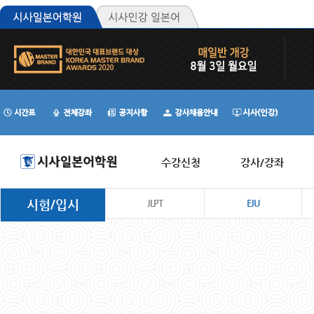
수강신청
강사/강좌
시험/입시
JLPT
EJU