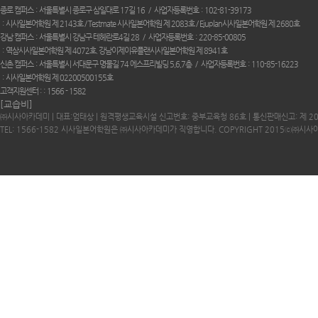
종로 캠퍼스
서울특별시 종로구 삼일대로 17길 16
사업자등록번호
102-81-39173
시사일본어학원 제 2143호 / Testmate 시사일본어학원 제 2083호 / Ejuplan시사일본어학원 제 2680호
강남 캠퍼스
서울특별시 강남구 테헤란로4길 28
사업자등록번호
220-85-00805
역삼시사일본어학원 제 4072호. 강남이제이유플랜시사일본어학원 제 8941호
신촌 캠퍼스
서울특별시 서대문구 명물길 74 에스프리빌딩 5,6,7층
사업자등록번호
110-85-16223
시사일본어학원 제 02200500155호
고객지원센터 :
1566 - 1582
[교습비]
㈜시사아카데미 | 대표:엄태상 | 원격평생교육시설 신고번호: 중부교육청 86호 | 통신판매신고: 제 2
TEL: 1566-1582 시사일본어학원은 ㈜시사아카데미가 직영합니다. COPYRIGHT 2015ⓒ㈜시사아카데