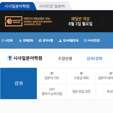
수강신청
강사/강좌
JIP
JIP
JIP
일본어 기초
초중급 회화
일본어 네
강좌
SJPT
일본 취업 과정
토요
말하기 능력시험