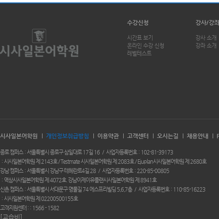
수강신청
강사/강
시간표 보기
강사 소개
온라인 수강 신청
강좌 소개
레벨테스트
시사일본어학원
개인정보취급방침
이용약관
고객센터
오시는길
채용안내
종로 캠퍼스
서울특별시 종로구 삼일대로 17길 16
사업자등록번호
102-81-39173
시사일본어학원 제 2143호 / Testmate 시사일본어학원 제 2083호 / Ejuplan시사일본어학원 제 2680호
강남 캠퍼스
서울특별시 강남구 테헤란로4길 28
사업자등록번호
220-85-00805
역삼시사일본어학원 제 4072호. 강남이제이유플랜시사일본어학원 제 8941호
신촌 캠퍼스
서울특별시 서대문구 명물길 74 에스프리빌딩 5,6,7층
사업자등록번호
110-85-16223
시사일본어학원 제 02200500155호
고객지원센터 :
1566 - 1582
[교습비]