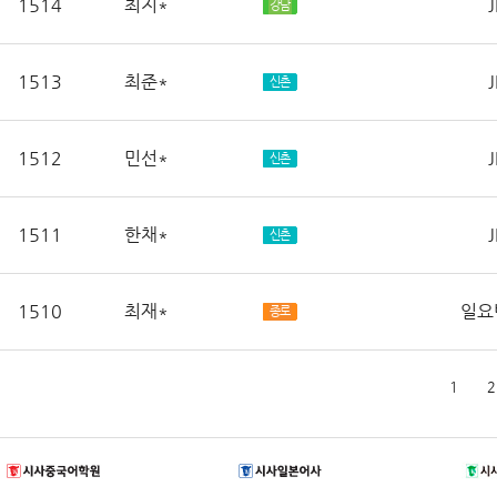
1514
최지*
J
강남
1513
최준*
J
신촌
1512
민선*
J
신촌
1511
한채*
J
신촌
1510
최재*
일요반
종로
1
2