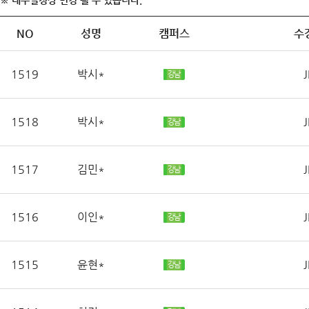
※ 내부일정상 변경 될 수 있습니다.
NO
성명
캠퍼스
수
1519
박시*
J
강남
1518
박시*
J
강남
1517
김민*
J
강남
1516
이인*
J
강남
1515
윤현*
J
강남