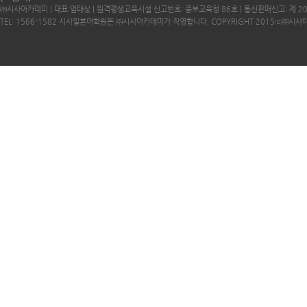
㈜시사아카데미 | 대표:엄태상 | 원격평생교육시설 신고번호: 중부교육청 86호 | 통신판매신고: 제 2
TEL: 1566-1582 시사일본어학원은 ㈜시사아카데미가 직영합니다. COPYRIGHT 2015ⓒ㈜시사아카데