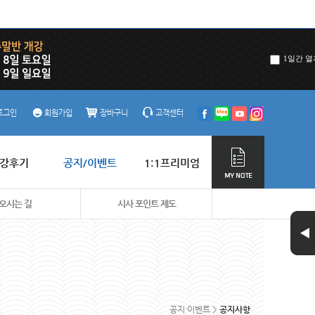
1일간 열
로그인
회원가입
장바구니
고객센터
강후기
공지/이벤트
1:1프리미엄
오시는 길
시사 포인트 제도
공지·이벤트 >
공지사항