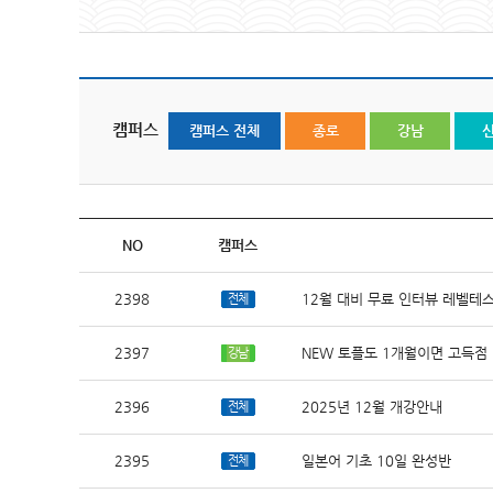
캠퍼스
캠퍼스 전체
종로
강남
NO
캠퍼스
2398
12월 대비 무료 인터뷰 레벨테
전체
2397
NEW 토플도 1개월이면 고득점
강남
2396
2025년 12월 개강안내
전체
2395
일본어 기초 10일 완성반
전체