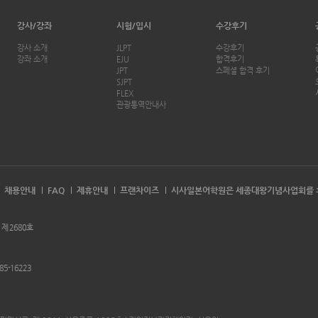
강사/강좌
시험/입시
수강후기
강사 소개
JLPT
수강후기
강좌 소개
EJU
합격후기
JPT
스페셜 합격 후기
SJPT
FLEX
관광통역안내사
채용안내
FAQ
제휴안내
프랜차이즈
시사일본어학원은 세종대왕기념사업회를 
 제 2680호
85-16223