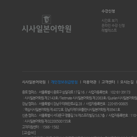
수강신청
시간표 보기
온라인 수강 신청
레벨테스트
시사일본어학원
개인정보취급방침
이용약관
고객센터
오시는길
종로 캠퍼스
서울특별시 종로구 삼일대로 17길 16
사업자등록번호
102-81-39173
시사일본어학원 제 2143호 / Testmate 시사일본어학원 제 2083호 / Ejuplan시사일본어학원
강남 캠퍼스
서울특별시 강남구 테헤란로4길 28
사업자등록번호
220-85-00805
역삼시사일본어학원 제 4072호. 강남이제이유플랜시사일본어학원 제 8941호
신촌 캠퍼스
서울특별시 서대문구 명물길 74 에스프리빌딩 5,6,7층
사업자등록번호
110-
시사일본어학원 제 02200500155호
고객지원센터 :
1566 - 1582
[교습비]