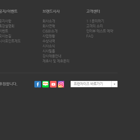
공지/이벤트
브랜드시사
고객센터
공지사항
회사소개
1:1문의하기
특강설명회
회사연혁
고객의 소리
이벤트
CI&BI소개
인터뷰 테스트 예약
오시는길
사업현황
FAQ
시사포인트제도
수상내역
시사소식
시사필름
강사채용안내
제휴사 및 제휴문의
후원합니다.
프랜차이즈 바로가기