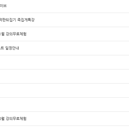
라이브
대비 막판뒤집기 족집게특강
1월 강의무료체험
스트 일정안내
0월 강의무료체험