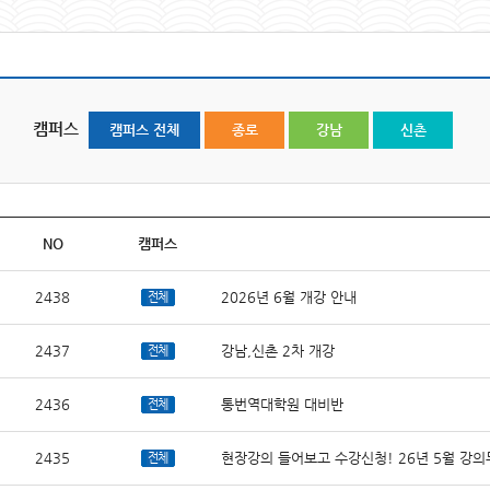
캠퍼스
캠퍼스 전체
종로
강남
신촌
NO
캠퍼스
2438
2026년 6월 개강 안내
전체
2437
강남,신촌 2차 개강
전체
2436
통번역대학원 대비반
전체
2435
현장강의 들어보고 수강신청! 26년 5월 강
전체