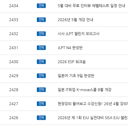
2434
5월 대비 무료 인터뷰 레벨테스트 일정 안내
전체
2433
2026년 5월 개강 안내
전체
2432
시사 JLPT 챌린지 모의고사
전체
2431
JLPT N4 완성반
전체
2430
2026 ESP 워크숍
전체
2429
일본어 기초 9일 완성반
전체
2428
일본 IT취업 K-move스쿨 8월 개강
전체
2427
현장강의 들어보고 수강신청! 26년 4월 강
전체
2426
2026년 제 1회 EJU 실전대비 SISA EJU 
전체