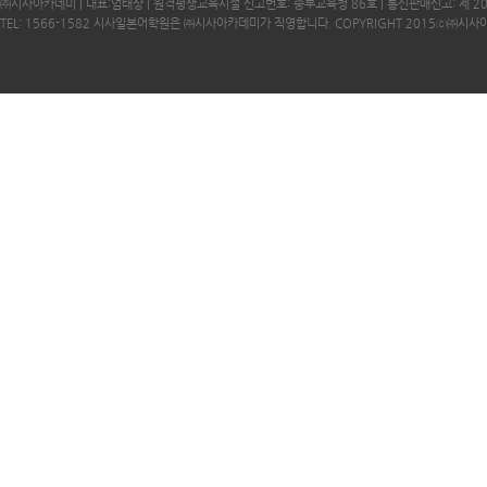
㈜시사아카데미 | 대표:엄태상 | 원격평생교육시설 신고번호: 중부교육청 86호 | 통신판매신고: 제 2
TEL: 1566-1582 시사일본어학원은 ㈜시사아카데미가 직영합니다. COPYRIGHT 2015ⓒ㈜시사아카데