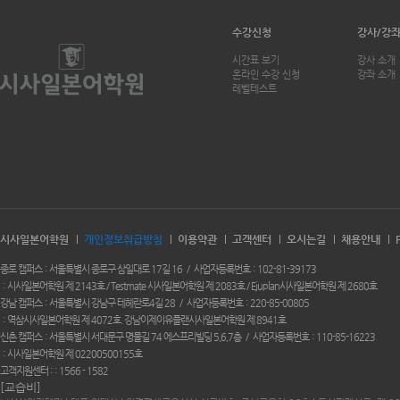
수강신청
강사/강
시간표 보기
강사 소개
온라인 수강 신청
강좌 소개
레벨테스트
시사일본어학원
개인정보취급방침
이용약관
고객센터
오시는길
채용안내
종로 캠퍼스
서울특별시 종로구 삼일대로 17길 16
사업자등록번호
102-81-39173
시사일본어학원 제 2143호 / Testmate 시사일본어학원 제 2083호 / Ejuplan시사일본어학원 제 2680호
강남 캠퍼스
서울특별시 강남구 테헤란로4길 28
사업자등록번호
220-85-00805
역삼시사일본어학원 제 4072호. 강남이제이유플랜시사일본어학원 제 8941호
신촌 캠퍼스
서울특별시 서대문구 명물길 74 에스프리빌딩 5,6,7층
사업자등록번호
110-85-16223
시사일본어학원 제 02200500155호
고객지원센터 :
1566 - 1582
[교습비]