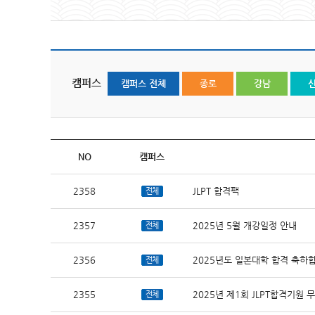
캠퍼스
캠퍼스 전체
종로
강남
NO
캠퍼스
2358
JLPT 합격팩
전체
2357
2025년 5월 개강일정 안내
전체
2356
2025년도 일본대학 합격 축하
전체
2355
2025년 제1회 JLPT합격기원
전체