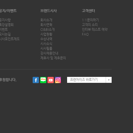
공지/이벤트
브랜드시사
고객센터
공지사항
회사소개
1:1문의하기
특강설명회
회사연혁
고객의 소리
이벤트
CI&BI소개
인터뷰 테스트 예약
오시는길
사업현황
FAQ
시사포인트제도
수상내역
시사소식
시사필름
강사채용안내
제휴사 및 제휴문의
후원합니다.
프랜차이즈 바로가기