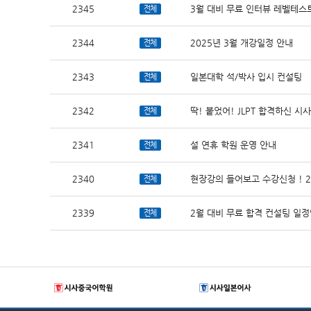
2345
3월 대비 무료 인터뷰 레벨테스
전체
2344
2025년 3월 개강일정 안내
전체
2343
일본대학 석/박사 입시 컨설팅
전체
2342
딱! 붙었어! JLPT 합격하신 시
전체
2341
설 연휴 학원 운영 안내
전체
2340
현장강의 들어보고 수강신청 ! 
전체
2339
2월 대비 무료 합격 컨설팅 일
전체