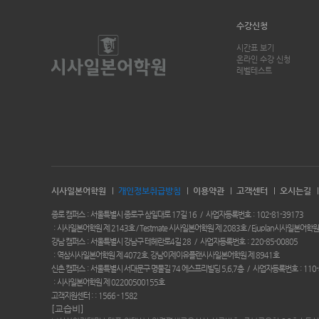
수강신청
시간표 보기
온라인 수강 신청
레벨테스트
시사일본어학원
개인정보취급방침
이용약관
고객센터
오시는길
종로 캠퍼스
서울특별시 종로구 삼일대로 17길 16
사업자등록번호
102-81-39173
시사일본어학원 제 2143호 / Testmate 시사일본어학원 제 2083호 / Ejuplan시사일본어학원
강남 캠퍼스
서울특별시 강남구 테헤란로4길 28
사업자등록번호
220-85-00805
역삼시사일본어학원 제 4072호. 강남이제이유플랜시사일본어학원 제 8941호
신촌 캠퍼스
서울특별시 서대문구 명물길 74 에스프리빌딩 5,6,7층
사업자등록번호
110-
시사일본어학원 제 02200500155호
고객지원센터 :
1566 - 1582
[교습비]