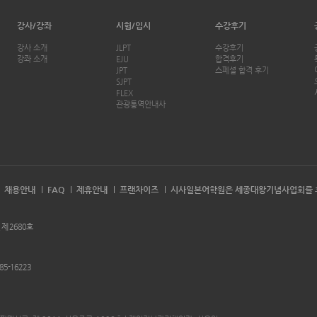
강사/강좌
시험/입시
수강후기
강사 소개
JLPT
수강후기
강좌 소개
EJU
합격후기
JPT
스페셜 합격 후기
SJPT
FLEX
관광통역안내사
채용안내
FAQ
제휴안내
프랜차이즈
시사일본어학원은 세종대왕기념사업회를 
 제 2680호
85-16223