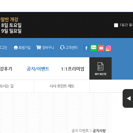
1일간 열
로그인
회원가입
장바구니
고객센터
강후기
공지/이벤트
1:1프리미엄
오시는 길
시사 포인트 제도
공지·이벤트 >
공지사항